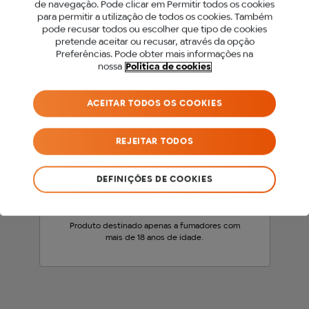
de navegação. Pode clicar em Permitir todos os cookies
para permitir a utilização de todos os cookies. Também
PARA ACEDER A ESTE
pode recusar todos ou escolher que tipo de cookies
pretende aceitar ou recusar, através da opção
SITE DEVES SER MAIOR
Preferências. Pode obter mais informações na
nossa
Politica de cookies
DE 18 ANOS.
ACEITAR TODOS OS COOKIES
Antes de acederes ao nosso site, precisamos
que confirmes a tua idade.
REJEITAR TODOS
SOU MENOR DE 18 ANOS
DEFINIÇÕES DE COOKIES
SOU MAIOR DE 18 ANOS
Produto destinado apenas a fumadores com
mais de 18 anos de idade.