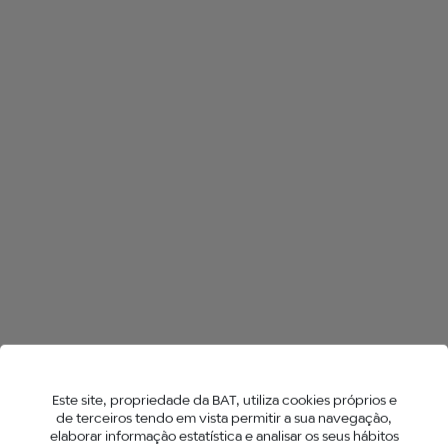
TODAS AS LOJAS NO MONTEMOR-
O-NOVO
HYPER AIR
HYPER X2
NEO™ STICKS
Este site, propriedade da BAT, utiliza cookies próprios e
de terceiros tendo em vista permitir a sua navegação,
elaborar informação estatística e analisar os seus hábitos