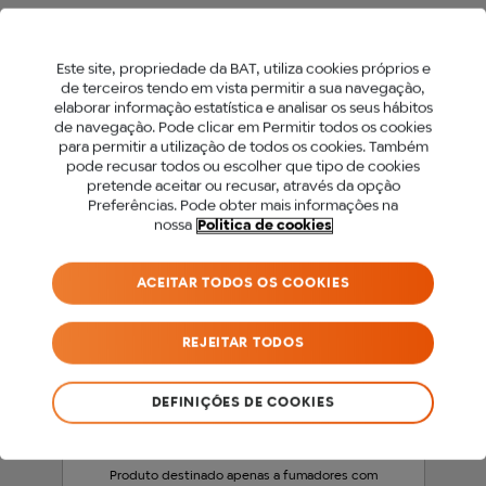
Este site, propriedade da BAT, utiliza cookies próprios e
de terceiros tendo em vista permitir a sua navegação,
2
elaborar informação estatística e analisar os seus hábitos
de navegação. Pode clicar em Permitir todos os cookies
para permitir a utilização de todos os cookies. Também
PARA ACEDER A ESTE
pode recusar todos ou escolher que tipo de cookies
pretende aceitar ou recusar, através da opção
SITE DEVES SER MAIOR
Preferências. Pode obter mais informações na
nossa
Politica de cookies
DE 18 ANOS.
ACEITAR TODOS OS COOKIES
Antes de acederes ao nosso site, precisamos
que confirmes a tua idade.
REJEITAR TODOS
SOU MENOR DE 18 ANOS
DEFINIÇÕES DE COOKIES
SOU MAIOR DE 18 ANOS
Produto destinado apenas a fumadores com