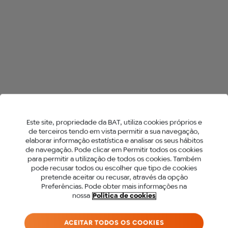
O que está
Este site, propriedade da BAT, utiliza cookies próprios e
incluido
de terceiros tendo em vista permitir a sua navegação,
elaborar informação estatística e analisar os seus hábitos
na embalagem
de navegação. Pode clicar em Permitir todos os cookies
para permitir a utilização de todos os cookies. Também
PARA ACEDER A ESTE
pode recusar todos ou escolher que tipo de cookies
pretende aceitar ou recusar, através da opção
SITE DEVES SER MAIOR
Preferências. Pode obter mais informações na
nossa
Politica de cookies
DE 18 ANOS.
ACEITAR TODOS OS COOKIES
Antes de acederes ao nosso site, precisamos