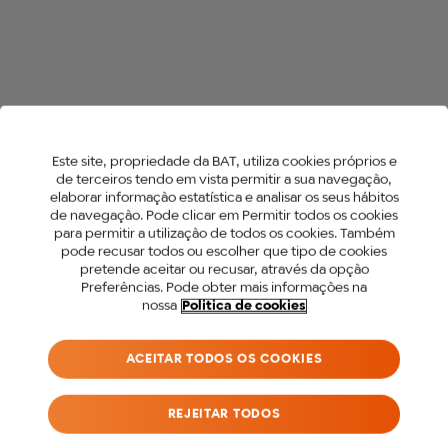
Este site, propriedade da BAT, utiliza cookies próprios e
de terceiros tendo em vista permitir a sua navegação,
elaborar informação estatística e analisar os seus hábitos
de navegação. Pode clicar em Permitir todos os cookies
Capa de pele glo™
Kit
para permitir a utilização de todos os cookies. Também
Pret
PARA ACEDER A ESTE
pode recusar todos ou escolher que tipo de cookies
pretende aceitar ou recusar, através da opção
7,99€
3
SITE DEVES SER MAIOR
Preferências. Pode obter mais informações na
nossa
Politica de cookies
DE 18 ANOS.
ADICIONAR AO CARRINHO
ACEITAR TODOS OS COOKIES
Antes de acederes ao nosso site, precisamos
que confirmes a tua idade.
REJEITAR TODOS
SOU MENOR DE 18 ANOS