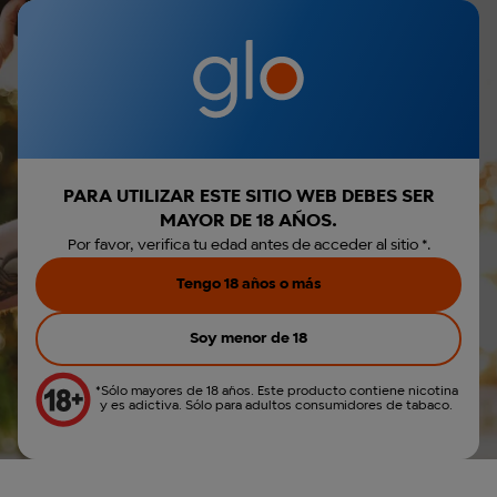
Iniciar sesión
€0,00
Menú
Envio gratis por la compra de Hyper Pro
Parece que no has
r búsqueda
iniciado sesión.
Iniciar sesión
PARA UTILIZAR ESTE SITIO WEB DEBES SER
MAYOR DE 18 AÑOS.
Crear cuenta
Por favor, verifica tu edad antes de acceder al sitio *.
Tengo 18 años o más
Cómo deshacerte de los stick
glo™ usados
Soy menor de 18
*Sólo mayores de 18 años. Este producto contiene nicotina
30 Julio 2024
y es adictiva. Sólo para adultos consumidores de tabaco.
Categoría: FAQs