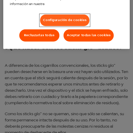
cigarrillos convencionales.
información en nuestra
Sin embargo, los dispositivos de tabaco calentado no están
exentos de riesgo y no son una alternativa completamente segura
Configuración de cookies
a fumar, ya que, con su uso el usuario sigue consumiendo nicotina,
una sustancia nociva y adictiva
Rechazarlas todas
Aceptar todas las cookies
¿Qué hacer con los sticks
glo™
usados?
A diferencia de los cigarrillos convencionales, los sticks glo™
pueden desecharse en la basura una vez hayan sido utilizados. Ten
en cuenta que el stick seguirá caliente después de la sesión, por lo
que te recomendamos esperar unos minutos antes de retirarlo y
desecharlo. Una vez el dispositivo y el stick se hayan enfriado, solo
debes retirarlo con cuidado y tirarlo a la papelera correspondiente
(cumpliendo la normativa local sobre eliminación de residuos).
Como los sticks glo™ no se queman, sino que sólo se calientan, su
forma permanece intacta después de su uso. Por lo tanto, no
deberás preocuparte de las molestas cenizas ni residuos al
momento de deshacerte de ellos.