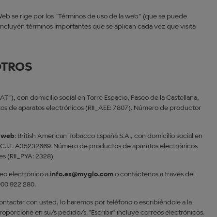
 Web se rige por los “Términos de uso de la web” (que se puede
e incluyen términos importantes que se aplican cada vez que visita
OTROS
T”), con domicilio social en Torre Espacio, Paseo de la Castellana,
os de aparatos electrónicos (RII_AEE: 7807). Número de productor
a web
: British American Tobacco España S.A., con domicilio social en
, C.I.F. A35232669. Número de productos de aparatos electrónicos
es (RII_PYA: 2328)
reo electrónico a
info.es@myglo.com
o contáctenos a través del
 900 922 280.
ontactar con usted, lo haremos por teléfono o escribiéndole a la
oporcione en su/s pedido/s. "Escribir" incluye correos electrónicos.