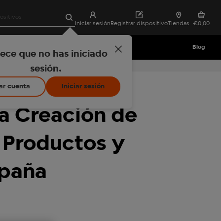
Borrar búsqueda
Buscar
Iniciar sesión
Registrar dispositivo
Tiendas
€0,00
gloXperience
Blog
ece que no has iniciado
a compra de Hyper Pro
sesión.
ar cuenta
Iniciar sesión
la Creación de
 Productos y
spaña