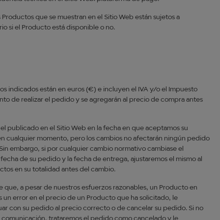
os Productos que se muestran en el Sitio Web están sujetos a
io si el Producto está disponible o no.
ios indicados están en euros (€) e incluyen el IVA y/o el Impuesto
ento de realizar el pedido y se agregarán al precio de compra antes
s el publicado en el Sitio Web en la fecha en que aceptamos su
o en cualquier momento, pero los cambios no afectarán ningún pedido
. Sin embargo, si por cualquier cambio normativo cambiase el
a fecha de su pedido y la fecha de entrega, ajustaremos el mismo al
tos en su totalidad antes del cambio.
ble que, a pesar de nuestros esfuerzos razonables, un Producto en
 un error en el precio de un Producto que ha solicitado, le
ar con su pedido al precio correcto o de cancelar su pedido. Si no
tra comunicación, trataremos el pedido como cancelado y le