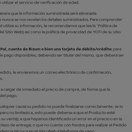
tilizar el servicio de verificación de edad.
anera que la información suministrada será eliminada
e nunca se nos revelan los detalles suministrados. Para comprender
utiliza su información, le recomendamos que lea la “Política de
el Sitio Web) así como la política de privacidad de YOTI de su sitio
Pal, cuenta de Bizum o bien una tarjeta de débito/crédito
: para
de pago disponibles, debiendo ser titular del mismo, que deberá ser
 pedido, le enviaremos un correo electrónico de confirmación,
s.
za a cargar de inmediato el precio de compra, de forma que la
 del pago.
 cualquier causa su pedido no puede finalizarse correctamente, se lo
pero no limitado a, esto puede deberse a que el Producto esté
 su venta); a que hayamos identificado un error en el precio o en la
lazo de entrega; o que no cuente con fondos para realizar el Pedido
cidencia técnica en el Sitio Web/plataforma de pago.