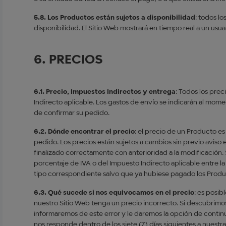
5.8. Los Productos están sujetos a disponibilidad
: todos l
disponibilidad. El Sitio Web mostrará en tiempo real a un usuar
6. PRECIOS
6.1. Precio, Impuestos Indirectos y entrega
: Todos los prec
Indirecto aplicable. Los gastos de envío se indicarán al mom
de confirmar su pedido.
6.2. Dónde encontrar el precio
: el precio de un Producto e
pedido. Los precios están sujetos a cambios sin previo avis
finalizado correctamente con anterioridad a la modificación
porcentaje de IVA o del Impuesto Indirecto aplicable entre l
tipo correspondiente salvo que ya hubiese pagado los Produc
6.3. Qué sucede si nos equivocamos en el precio
: es posi
nuestro Sitio Web tenga un precio incorrecto. Si descubrimos
informaremos de este error y le daremos la opción de continu
nos responde dentro de los siete (7) días siguientes a nues