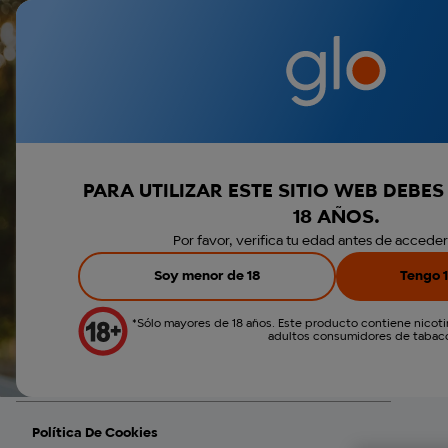
Dispositivos glo™
Sticks veo™
Envio gratis a pa
PARA UTILIZAR ESTE SITIO WEB DEBE
18 AÑOS.
Términos Y Condiciones
Por favor, verifica tu edad antes de acceder al
Soy menor de 18
Tengo 1
Política De Privacidad
*Sólo mayores de 18 años. Este producto contiene nicotin
adultos consumidores de tabac
Política De Privacidad De Otros Canales
Política De Cookies