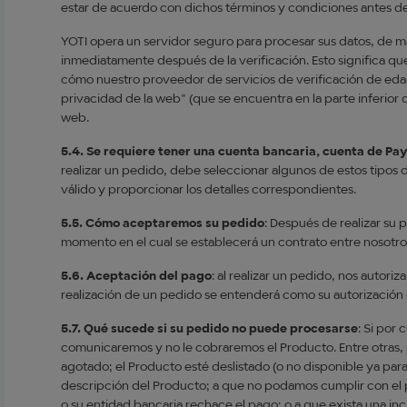
estar de acuerdo con dichos términos y condiciones antes de u
YOTI opera un servidor seguro para procesar sus datos, de m
inmediatamente después de la verificación. Esto significa qu
cómo nuestro proveedor de servicios de verificación de edad 
privacidad de la web” (que se encuentra en la parte inferior d
web.
5.4. Se requiere tener una cuenta bancaria, cuenta de Pay
realizar un pedido, debe seleccionar algunos de estos tipos 
válido y proporcionar los detalles correspondientes.
5.5. Cómo aceptaremos su pedido
: Después de realizar su
momento en el cual se establecerá un contrato entre nosotro
5.6. Aceptación del pago
: al realizar un pedido, nos autori
realización de un pedido se entenderá como su autorización
5.7. Qué sucede si su pedido no puede procesarse
: Si por
comunicaremos y no le cobraremos el Producto. Entre otras, 
agotado; el Producto esté deslistado (o no disponible ya para
descripción del Producto; a que no podamos cumplir con el p
o su entidad bancaria rechace el pago; o a que exista una in