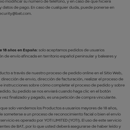
io modificar su número de teléfono, y en caso de que hiciera
n y datos de pago. En caso de cualquier duda, puede ponerse en
security@bat.com.
e 18 años en España
: solo aceptamos pedidos de usuarios
 de envío afincada en territorio español peninsular y baleares y
ducto a través de nuestro proceso de pedido online en el Sitio Web,
u dirección de envio, dirección de facturación, realizar el proceso de
ene instrucciones sobre cómo completar el proceso de pedido y sobre
 pedido. Su pedido se nos enviará cuando haga clic en el botón
na vez finalizado y pagado, es una petición de compra vinculante.
 que solo vendemos los Productos a usuarios mayores de 18 años,
n de someterse a un proceso de reconocimiento facial o bien el envío
servicio es operado por YOTI LIMITED (YOTI). El uso de este servicio
ientes de BAT, por lo que usted deberá asegurarse de haber leído y