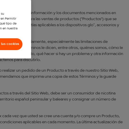
), junto con toda la información y los documentos mencionados en
 su
 en Permitir
s y condiciones para las ventas de productos ("Productos") que se
 qué tipo de
enciona las garantías aplicables a los dispositivos glo™, accesorios y
n en nuestra
s Términos detenidamente, especialmente las limitaciones de
 las cookies
 pedido. Estos Términos le dicen, entre otros, quiénes somos, cómo le
verse el contrato, qué hacer si hay un problema y otra información
ctenos para discutirlo.
/o realizar un pedido de un Producto a través de nuestro Sitio Web,
comendamos que imprima una copia de estos Términos y la guarde
ctos a través del Sitio Web, debe ser un consumidor de nicotina
erritorio español peninsular y baleares y consignar un número de
o
: cada vez que usted se cree una cuenta y/o compre un Producto,
 condiciones aplicables en cada momento. La última actualización de