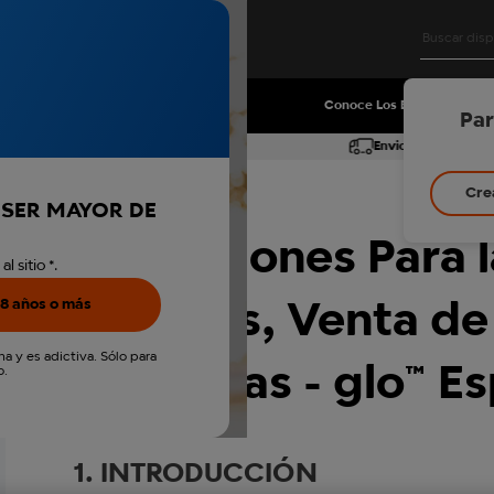
Ofertas
Conoce Los Beneficios
Par
rtir de 5 cajetillas veo™
Envio gratis por l
Cre
S SER MAYOR DE
Condiciones Para 
 sitio *.
8 años o más
Cuentas, Venta de
a y es adictiva. Sólo para
Garantias - glo™ E
o.
1. INTRODUCCIÓN