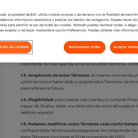
1.1. Qué cubren estos términos
: estos términos ("Términos"
web, propiedad de BAT, utiliza cookies propias y de terceros con la finalidad de permitir
elaborar información estadística y analizar tus hábitos de navegación. Puedes hacer clic
ellos, rigen todas las condiciones para la creación de cuenta
okies para permitir el uso de todas las cookies. También puedes rechazar todas, o elegir
realicen a través de este sitio web (el "Sitio Web"). También m
as aceptar o rechazar, mediante la opción Preferencias. Puedes obtener más informació
unidades de hierbas calentadas veo™.
1.2. Por qué debería leerlos
: asegúrese de haber leído esto
ación de cookies
Rechazarlas todas
Aceptar todas
responsabilidad, antes de crearse una cuenta y/o realizar un
proporcionaremos Productos, cómo puede modificarse o resol
importante. Si cree que hay un error en estos Términos, contá
1.3. Aceptación de estos Términos
: al crearse una cuenta y
usted reconoce haber leído y acepta estos Términos. Le re
para referencia futura.
1.4. Elegibilidad
: para crearse una cuenta y/o comprar Produ
mayor de 18 años, tener una dirección de envío afincada en t
teléfono español.
1.5. Podemos modificar estos Términos cada cierto tiemp
verifique estos Términos para asegurarse de comprender las
estos Términos tuvo lugar el 13 de noviembre de 2025.