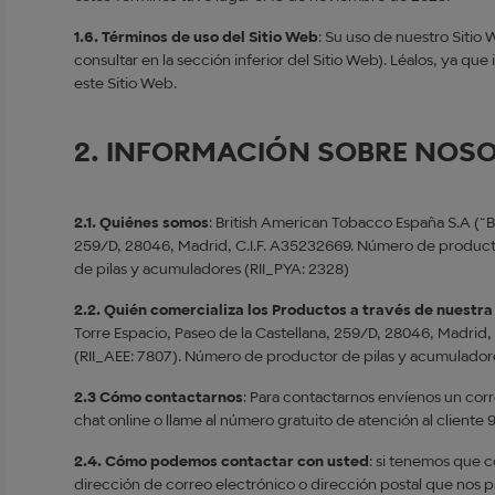
1.6. Términos de uso del Sitio Web
: Su uso de nuestro Sitio
consultar en la sección inferior del Sitio Web). Léalos, ya qu
este Sitio Web.
2. INFORMACIÓN SOBRE NOS
2.1. Quiénes somos
: British American Tobacco España S.A (“BA
259/D, 28046, Madrid, C.I.F. A35232669. Número de product
de pilas y acumuladores (RII_PYA: 2328)
2.2. Quién comercializa los Productos a través de nuestr
Torre Espacio, Paseo de la Castellana, 259/D, 28046, Madrid
(RII_AEE: 7807). Número de productor de pilas y acumulador
2.3 Cómo contactarnos
: Para contactarnos envíenos un cor
chat online o llame al número gratuito de atención al cliente
2.4. Cómo podemos contactar con usted
: si tenemos que c
dirección de correo electrónico o dirección postal que nos pr