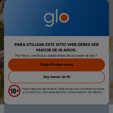
Iniciar sesión
€0,00
Menú
Envio gratis por la compra de Hyper Pro
Parece que no has
r búsqueda
iniciado sesión.
glo™ BLOG
Iniciar sesión
PARA UTILIZAR ESTE SITIO WEB DEBES SER
MAYOR DE 18 AÑOS.
Crear cuenta
Por favor, verifica tu edad antes de acceder al sitio *.
Tengo 18 años o más
FAQs
Ver todo
Soy menor de 18
*Sólo mayores de 18 años. Este producto contiene nicotina
y es adictiva. Sólo para adultos consumidores de tabaco.