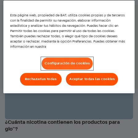
Control de temperatura en el tabaco calentado
Esta página web, propiedad de BAT, utiliza cookies propias y de terceros
con la finalidad de permitir su navegación, elaborar información
Descubre por qué la temperatura es clave en el tabaco calentado.
estadística y analizar tus hábitos de navegación. Puedes hacer clic en
Conoce los modos Standard y Boost de glo™ y cómo influyen en la
Permitir todas las cookies para permitir el uso de todas las cookies.
También puedes rechazar todas, o elegir qué tipo de cookies deseas
experiencia.
aceptar o rechazar, mediante la opción Preferencias. Puedes obtener más
Leer más
información en nuestra
Configuración de cookies
Rechazarlas todas
Aceptar todas las cookies
¿Cuánta nicotina contienen los productos para
glo™?