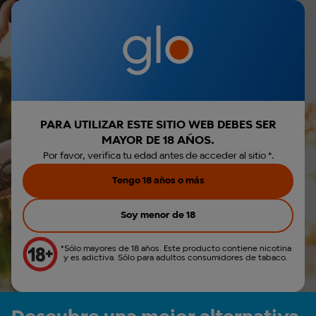
Iniciar sesión
€0,00
Menú
Envio gratis por la compra de Hyper Pro
Parece que no has
r búsqueda
iniciado sesión.
Iniciar sesión
PARA UTILIZAR ESTE SITIO WEB DEBES SER
MAYOR DE 18 AÑOS.
Crear cuenta
Por favor, verifica tu edad antes de acceder al sitio *.
Tengo 18 años o más
Soy menor de 18
*Sólo mayores de 18 años. Este producto contiene nicotina
y es adictiva. Sólo para adultos consumidores de tabaco.