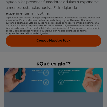
ayuda a las personas fumadoras adultas a exponerse
a menos sustancias nocivas² sin dejar de
experimentar la nicotina.
1. glo™ calienta el tabaco en lugar de quemarlo. Genera un aerosol de tabaco, menos olor
y sin ceniza. Este producto no está exento de riesgos y contiene nicotina, una
sustancia adictiva. 2. Este producto no está exento de riesgo y contiene nicotina, una
sustancia adictiva. Comparación entre el humo de un cigarrillo de referencia científica
(aproximadamente 9 mg de alquitrán) y las emisiones de glo™, en términos del promedio
de los 9 componentes nocivos cuya reducción ha sido priorizada de forma
independiente en el humo del cigarrillo.
Conoce Nuestro Pack
¿Qué es glo™?