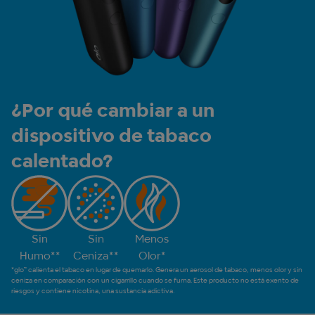
¿Por qué cambiar a un
dispositivo de tabaco
calentado?
Sin
Sin
Menos
Humo**
Ceniza**
Olor*
*glo™ calienta el tabaco en lugar de quemarlo. Genera un aerosol de tabaco, menos olor y sin
ceniza en comparación con un cigarrillo cuando se fuma. Este producto no está exento de
riesgos y contiene nicotina, una sustancia adictiva.