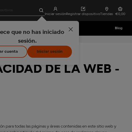
Borrar búsqueda
Buscar
Iniciar sesión
Registrar dispositivo
Tiendas
€0,00
gloXperience
Blog
ece que no has iniciado
a compra de Hyper Pro
sesión.
ar cuenta
Iniciar sesión
ACIDAD DE LA WEB -
ción para todas las páginas y áreas contenidas en este sitio web y