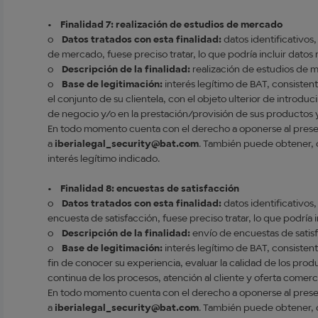
•
Finalidad 7: realización de estudios de mercado
o
Datos tratados con esta finalidad:
datos identificativos
de mercado, fuese preciso tratar, lo que podría incluir dato
o
Descripción de la finalidad:
realización de estudios de 
o
Base de legitimación:
interés legítimo de BAT, consisten
el conjunto de su clientela, con el objeto ulterior de introd
de negocio y/o en la prestación/provisión de sus productos y
En todo momento cuenta con el derecho a oponerse al presen
a
iberialegal_security@bat.com
. También puede obtener, c
interés legítimo indicado.
•
Finalidad 8: encuestas de satisfacción
o
Datos tratados con esta finalidad:
datos identificativos
encuesta de satisfacción, fuese preciso tratar, lo que podría
o
Descripción de la finalidad:
envío de encuestas de satis
o
Base de legitimación:
interés legítimo de BAT, consistent
fin de conocer su experiencia, evaluar la calidad de los prod
continua de los procesos, atención al cliente y oferta comerci
En todo momento cuenta con el derecho a oponerse al presen
a
iberialegal_security@bat.com
. También puede obtener, c