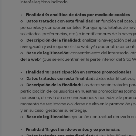
interés legítimo indicado.
•
Finalidad 9: analítica de datos por medio de cookies
o
Datos tratados con esta finalidad:
en función del caso, 
personales y comportamentales. Por ejemplo: hábitos de nav
solicitados, preferencias, etc.) o identificadores de la naveg
o
Descripción de la finalidad:
analizar la navegación del u
navegación y así mejorar el sitio web y/o poder ofrecer cont
o
Base de legitimación:
consentimiento del interesado, ot
de la web
” (que se encuentran en la parte inferior del Sitio 
•
Finalidad 10: participación en sorteos promocionales
o
Datos tratados con esta finalidad:
datos identificativos
o
Descripción de la finalidad:
Los datos serán tratados para
participación de los usuarios en nuestras promociones (como
necesario, el envío de comunicaciones vinculadas a la promoci
momento de registrarse o al darse de alta en la promoción (po
y en su caso, gestionar su entrega).
o
Base de legitimación:
ejecución contractual derivada entr
•
Finalidad 11: gestión de eventos y experiencias