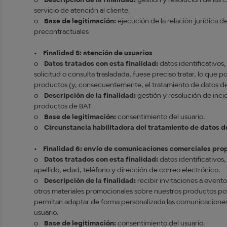
o
Descripción de la finalidad:
gestión y resolución de las 
servicio de atención al cliente.
o
Base de legitimación:
ejecución de la relación jurídica 
precontractuales
•
Finalidad 5: atención de usuarios
o
Datos tratados con esta finalidad:
datos identificativos
solicitud o consulta trasladada, fuese preciso tratar, lo que 
productos (y, consecuentemente, el tratamiento de datos de 
o
Descripción de la finalidad:
gestión y resolución de inc
productos de BAT
o
Base de legitimación:
consentimiento del usuario.
o
Circunstancia habilitadora del tratamiento de datos d
•
Finalidad 6: envío de comunicaciones comerciales pro
o
Datos tratados con esta finalidad:
datos identificativos
apellido, edad, teléfono y dirección de correo electrónico.
o
Descripción de la finalidad:
recibir invitaciones a evento
otros materiales promocionales sobre nuestros productos po
permitan adaptar de forma personalizada las comunicaciones
usuario.
o
Base de legitimación:
consentimiento del usuario.