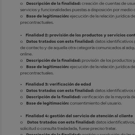
o
Descripción de la finalidad:
creación de cuentas de usuar
servicios y funcionalidades puestas a disposición por medio 
o
Base de legitimación:
ejecución de la relación jurídica d
precontractuales.
•
Finalidad 2: provisión de los productos y servicios co
o
Datos tratados con esta finalidad:
datos identificativos
de contacto y de aquella otra categoría comunicados al adquir
online.
o
Descripción de la finalidad:
provisión de los productos y
o
Base de legitimación:
ejecución de la relación jurídica d
precontractuales.
•
Finalidad 3: verificación de edad
o
Datos tratados con esta finalidad:
datos identificativos
o
Descripción de la finalidad:
verificación de la mayoría 
o
Base de legitimación:
consentimiento del usuario.
•
Finalidad 4: gestión del servicio de atención al cliente
o
Datos tratados con esta finalidad:
datos identificativos
solicitud o consulta trasladada, fuese preciso tratar.