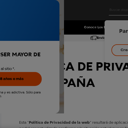
Ofertas
Conoce Los Beneficios
Par
rtir de 5 cajetillas veo™
Envio gratis por l
Cre
S SER MAYOR DE
POLÍTICA DE PRIV
 sitio *.
8 años o más
glo™ ESPAÑA
a y es adictiva. Sólo para
o.
INTRODUCCIÓN
Esta “
Política de Privacidad de la web
” resultará de aplica