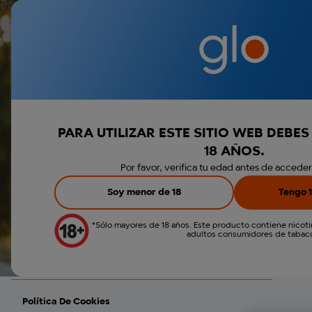
Dispositivos glo™
Sticks veo™
Envio gratis a pa
PARA UTILIZAR ESTE SITIO WEB DEBE
18 AÑOS.
Términos Y Condiciones
Por favor, verifica tu edad antes de acceder al
Soy menor de 18
Tengo 1
Política De Privacidad
*Sólo mayores de 18 años. Este producto contiene nicotin
adultos consumidores de tabac
Política De Privacidad De Otros Canales
Política De Cookies