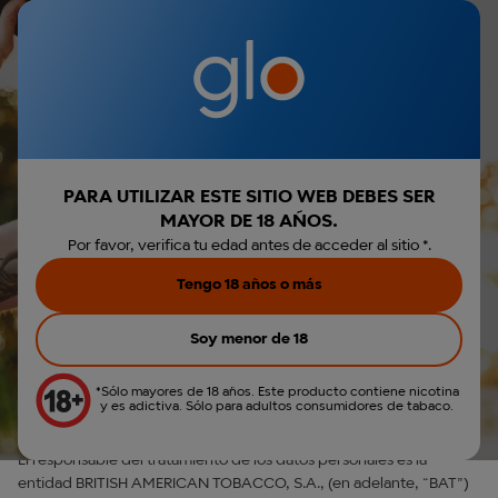
Iniciar sesión
€0,00
Menú
Envio gratis por la compra de Hyper Pro
Parece que no has
r búsqueda
Política De Privacidad En Redes Sociales
iniciado sesión.
Iniciar sesión
PARA UTILIZAR ESTE SITIO WEB DEBES SER
MAYOR DE 18 AÑOS.
Política De Privacidad En
Crear cuenta
Por favor, verifica tu edad antes de acceder al sitio *.
Redes Sociales
Tengo 18 años o más
Soy menor de 18
1. ¿Quién es responsable del
tratamiento de sus datos?
*Sólo mayores de 18 años. Este producto contiene nicotina
y es adictiva. Sólo para adultos consumidores de tabaco.
El responsable del tratamiento de los datos personales es la
entidad BRITISH AMERICAN TOBACCO, S.A., (en adelante, “BAT”)