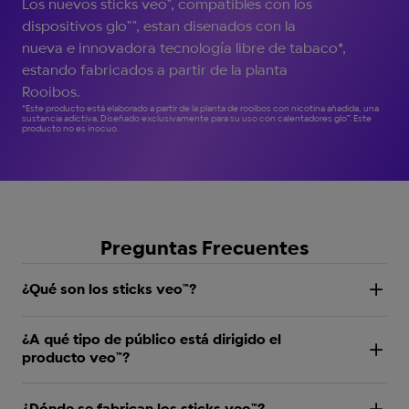
Los nuevos sticks veo", compatibles con los
dispositivos glo"", estan disenados con la
nueva e innovadora tecnología libre de tabaco*,
estando fabricados a partir de la planta
Rooibos.
*Este producto está elaborado a partir de la planta de rooibos con nicotina añadida, una
sustancia adictiva. Diseñado exclusivamente para su uso con calentadores glo™. Este
producto no es inocuo.
Preguntas Frecuentes
¿Qué son los sticks veo™?
¿A qué tipo de público está dirigido el
producto veo™?