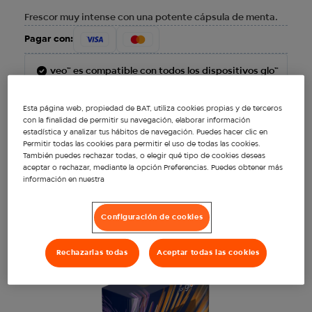
Frescor muy intense con una potente cápsula de menta.
Pagar con:
veo™ es compatible con todos los dispositivos glo™
No encender
Esta página web, propiedad de BAT, utiliza cookies propias y de terceros
con la finalidad de permitir su navegación, elaborar información
estadística y analizar tus hábitos de navegación. Puedes hacer clic en
Ver más
20 sticks por paquete
Permitir todas las cookies para permitir el uso de todas las cookies.
También puedes rechazar todas, o elegir qué tipo de cookies deseas
aceptar o rechazar, mediante la opción Preferencias. Puedes obtener más
Tube filter
información en nuestra
Productos recomendados
Hojas de Rooibos de alta calidad
Configuración de cookies
Ver todo
Rechazarlas todas
Aceptar todas las cookies