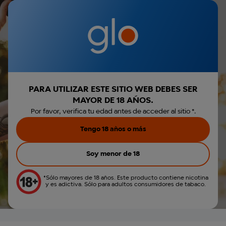
Iniciar sesión
€0,00
Menú
Envio gratis por la compra de Hyper Pro
Parece que no has
r búsqueda
veo™
iniciado sesión.
€4,00
Polar Twist
Iniciar sesión
PARA UTILIZAR ESTE SITIO WEB DEBES SER
MAYOR DE 18 AÑOS.
Crear cuenta
Por favor, verifica tu edad antes de acceder al sitio *.
Tengo 18 años o más
Soy menor de 18
*Sólo mayores de 18 años. Este producto contiene nicotina
y es adictiva. Sólo para adultos consumidores de tabaco.