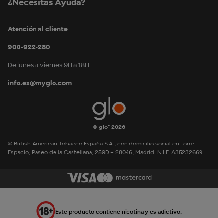
¿Necesitas Ayuda?
Atención al cliente
900-922-280
De lunes a viernes 9H a 18H
info.es@myglo.com
© glo™ 2026
© British American Tobacco España S.A., con domicilio social en Torre
Espacio, Paseo de la Castellana, 259D – 28046, Madrid. N.I.F. A35232669.
Este producto contiene nicotina y es adictivo.