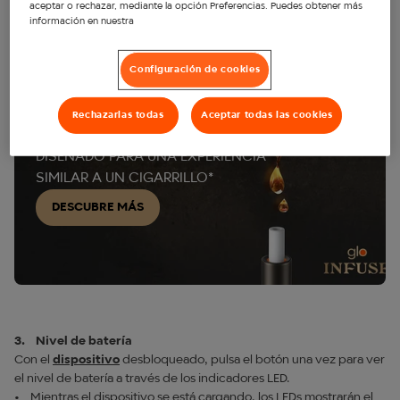
LED se encenderán de abajo arriba y el dispositivo vibrará.
aceptar o rechazar, mediante la opción Preferencias. Puedes obtener más
información en nuestra
Configuración de cookies
Rechazarlas todas
Aceptar todas las cookies
glo™ INFUSE
DISEÑADO PARA UNA EXPERIENCIA
SIMILAR A UN CIGARRILLO*
DESCUBRE MÁS
3. Nivel de batería
Con el
dispositivo
desbloqueado, pulsa el botón una vez para ver
el nivel de batería a través de los indicadores LED.
• Mientras el dispositivo se está cargando, los LEDs mostrarán el