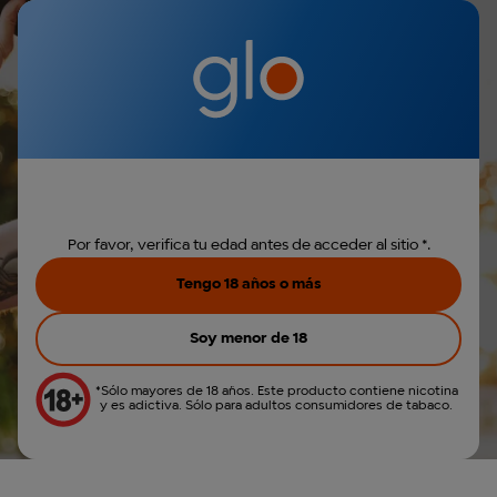
Iniciar sesión
€0,00
Menú
Envio gratis por la compra de Hyper Pro
Parece que no has
r búsqueda
iniciado sesión.
Iniciar sesión
PARA UTILIZAR ESTE SITIO WEB DEBES SER
MAYOR DE 18 AÑOS.
Crear cuenta
Por favor, verifica tu edad antes de acceder al sitio *.
Tengo 18 años o más
Cómo funciona glo™ INFUSE
Soy menor de 18
30 Mayo 2026
*Sólo mayores de 18 años. Este producto contiene nicotina
Categoría: glo™ INFUSE
y es adictiva. Sólo para adultos consumidores de tabaco.