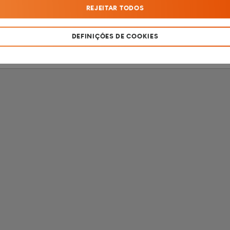
REJEITAR TODOS
SOU MENOR DE 18 ANOS
SOU MAIOR DE 18 ANOS
DEFINIÇÕES DE COOKIES
Produto destinado apenas a fumadores com mais de 18 anos de idade.