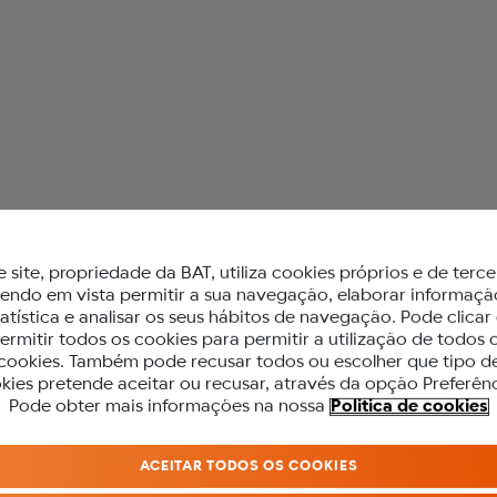
 glo™
e site, propriedade da BAT, utiliza cookies próprios e de terce
tendo em vista permitir a sua navegação, elaborar informaçã
tatística e analisar os seus hábitos de navegação. Pode clicar
e
ermitir todos os cookies para permitir a utilização de todos 
cookies. Também pode recusar todos ou escolher que tipo d
kies pretende aceitar ou recusar, através da opção Preferênc
PARA ACEDER A ESTE SITE DEVES SE
Pode obter mais informações na nossa
Politica de cookies
MAIOR DE 18 ANOS.
ACEITAR TODOS OS COOKIES
Antes de acederes ao nosso site, precisamos que confirmes a tua idade