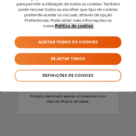
para permitir a utilização de todos os cookies. Também
PARA ACEDER A ESTE
pode recusar todos ou escolher que tipo de cookies
pretende aceitar ou recusar, através da opção
SITE DEVES SER MAIOR
Preferências. Pode obter mais informações na
nossa
Politica de cookies
DE 18 ANOS.
ACEITAR TODOS OS COOKIES
Antes de acederes ao nosso site, precisamos
que confirmes a tua idade.
REJEITAR TODOS
SOU MENOR DE 18 ANOS
DEFINIÇÕES DE COOKIES
SOU MAIOR DE 18 ANOS
Produto destinado apenas a fumadores com
mais de 18 anos de idade.