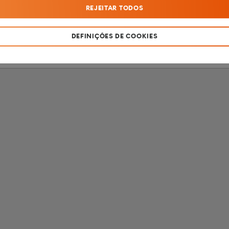
 Sintra
REJEITAR TODOS
SOU MENOR DE 18 ANOS
SOU MAIOR DE 18 ANOS
DEFINIÇÕES DE COOKIES
Produto destinado apenas a fumadores com mais de 18 anos de idade.