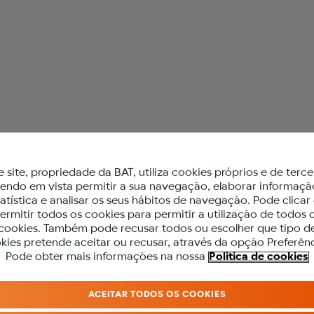
 glo™
e site, propriedade da BAT, utiliza cookies próprios e de terce
tendo em vista permitir a sua navegação, elaborar informaçã
tatística e analisar os seus hábitos de navegação. Pode clicar
ermitir todos os cookies para permitir a utilização de todos 
cookies. Também pode recusar todos ou escolher que tipo d
kies pretende aceitar ou recusar, através da opção Preferênc
PARA ACEDER A ESTE SITE DEVES SE
Pode obter mais informações na nossa
Politica de cookies
MAIOR DE 18 ANOS.
s
ACEITAR TODOS OS COOKIES
Antes de acederes ao nosso site, precisamos que confirmes a tua idade