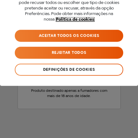
PARA ACEDER A ESTE
pode recusar todos ou escolher que tipo de cookies
pretende aceitar ou recusar, através da opção
SITE DEVES SER MAIOR
Preferências. Pode obter mais informações na
nossa
Politica de cookies
DE 18 ANOS.
ACEITAR TODOS OS COOKIES
Antes de acederes ao nosso site, precisamos
que confirmes a tua idade.
REJEITAR TODOS
SOU MENOR DE 18 ANOS
DEFINIÇÕES DE COOKIES
SOU MAIOR DE 18 ANOS
Produto destinado apenas a fumadores com
mais de 18 anos de idade.