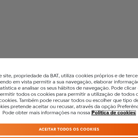
 glo™
e site, propriedade da BAT, utiliza cookies próprios e de terce
tter
tendo em vista permitir a sua navegação, elaborar informaçã
tatística e analisar os seus hábitos de navegação. Pode clicar
ermitir todos os cookies para permitir a utilização de todos 
cookies. Também pode recusar todos ou escolher que tipo d
kies pretende aceitar ou recusar, através da opção Preferênc
PARA ACEDER A ESTE SITE DEVES SE
Pode obter mais informações na nossa
Politica de cookies
MAIOR DE 18 ANOS.
ACEITAR TODOS OS COOKIES
Antes de acederes ao nosso site, precisamos que confirmes a tua idade