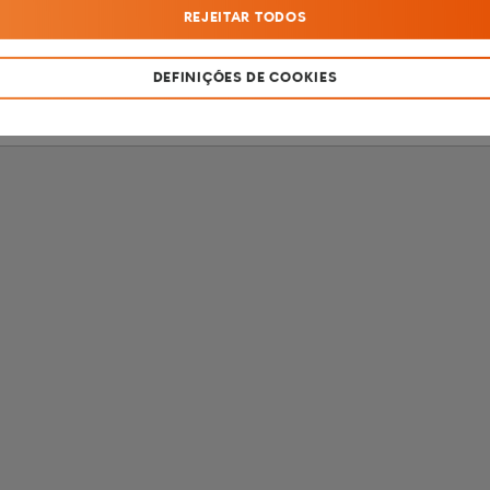
REJEITAR TODOS
SOU MENOR DE 18 ANOS
SOU MAIOR DE 18 ANOS
DEFINIÇÕES DE COOKIES
Produto destinado apenas a fumadores com mais de 18 anos de idade.