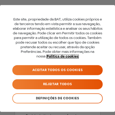
Este site, propriedade da BAT, utiliza cookies próprios e
de terceiros tendo em vista permitir a sua navegação,
elaborar informação estatística e analisar os seus hábitos
de navegação. Pode clicar em Permitir todos os cookies
para permitir a utilização de todos os cookies. Também
PARA ACEDER A ESTE
pode recusar todos ou escolher que tipo de cookies
2
pretende aceitar ou recusar, através da opção
SITE DEVES SER MAIOR
Preferências. Pode obter mais informações na
nossa
Politica de cookies
DE 18 ANOS.
ACEITAR TODOS OS COOKIES
Antes de acederes ao nosso site, precisamos
que confirmes a tua idade.
REJEITAR TODOS
SOU MENOR DE 18 ANOS
DEFINIÇÕES DE COOKIES
SOU MAIOR DE 18 ANOS