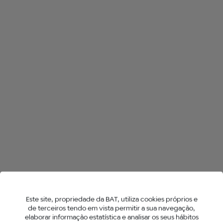
TODAS AS LOJAS NO PÓVOA DE
LANHOSO
HYPER X2
NEO™ STICKS
Este site, propriedade da BAT, utiliza cookies próprios e
de terceiros tendo em vista permitir a sua navegação,
elaborar informação estatística e analisar os seus hábitos