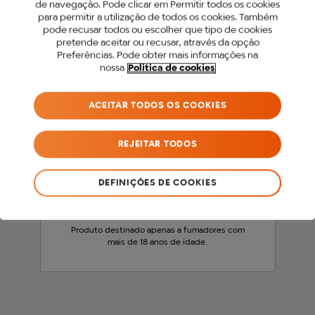
de navegação. Pode clicar em Permitir todos os cookies
para permitir a utilização de todos os cookies. Também
PARA ACEDER A ESTE
pode recusar todos ou escolher que tipo de cookies
pretende aceitar ou recusar, através da opção
SITE DEVES SER MAIOR
Preferências. Pode obter mais informações na
nossa
Politica de cookies
DE 18 ANOS.
ACEITAR TODOS OS COOKIES
Antes de acederes ao nosso site, precisamos
que confirmes a tua idade.
REJEITAR TODOS
SOU MENOR DE 18 ANOS
DEFINIÇÕES DE COOKIES
SOU MAIOR DE 18 ANOS
Produto destinado apenas a fumadores com
mais de 18 anos de idade.