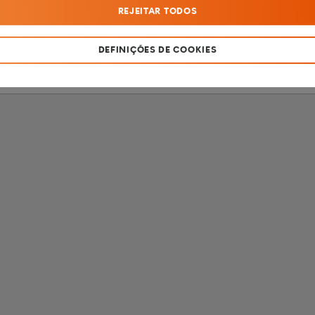
REJEITAR TODOS
SOU MENOR DE 18 ANOS
SOU MAIOR DE 18 ANOS
DEFINIÇÕES DE COOKIES
Produto destinado apenas a fumadores com mais de 18 anos de idade.