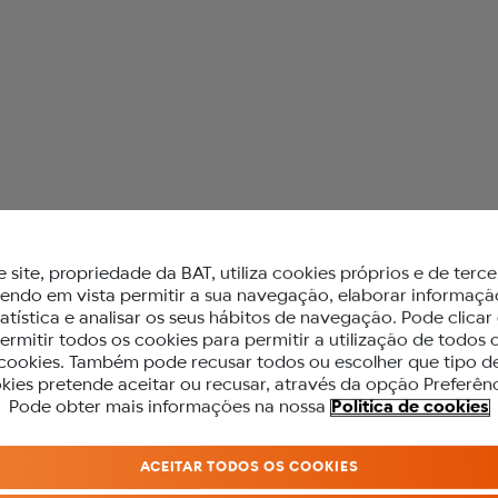
 glo™
e site, propriedade da BAT, utiliza cookies próprios e de terce
a E
tendo em vista permitir a sua navegação, elaborar informaçã
tatística e analisar os seus hábitos de navegação. Pode clicar
Porto
ermitir todos os cookies para permitir a utilização de todos 
cookies. Também pode recusar todos ou escolher que tipo d
kies pretende aceitar ou recusar, através da opção Preferênc
PARA ACEDER A ESTE SITE DEVES SE
Pode obter mais informações na nossa
Politica de cookies
MAIOR DE 18 ANOS.
rto
ACEITAR TODOS OS COOKIES
Antes de acederes ao nosso site, precisamos que confirmes a tua idade