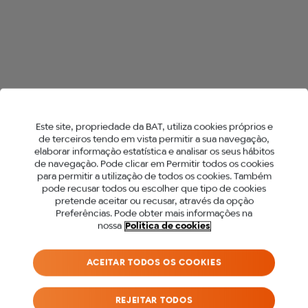
3
Este site, propriedade da BAT, utiliza cookies próprios e
de terceiros tendo em vista permitir a sua navegação,
elaborar informação estatística e analisar os seus hábitos
de navegação. Pode clicar em Permitir todos os cookies
para permitir a utilização de todos os cookies. Também
PARA ACEDER A ESTE
pode recusar todos ou escolher que tipo de cookies
pretende aceitar ou recusar, através da opção
SITE DEVES SER MAIOR
Preferências. Pode obter mais informações na
nossa
Politica de cookies
DE 18 ANOS.
ACEITAR TODOS OS COOKIES
Antes de acederes ao nosso site, precisamos
que confirmes a tua idade.
REJEITAR TODOS