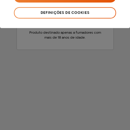
SOU MENOR DE 18 ANOS
DEFINIÇÕES DE COOKIES
SOU MAIOR DE 18 ANOS
Produto destinado apenas a fumadores com
mais de 18 anos de idade.
Procuras produtos inovadores como glo™ e veo™ perto de
Palmela? Descobre uma ampla seleção de máquinas glo™ e
sticks aquecidos veo™ no em Palmela. Para quem procura
uma alternativa ao cigarro*.
*glo™ aquece os sticks veo™ em vez de os queimar. Gera um aerossol, com
menos odor e sem cinzas comparado com um cigarro quando fumado. Este
produto não está isento de riscos e contém nicotina, uma substância
viciante.