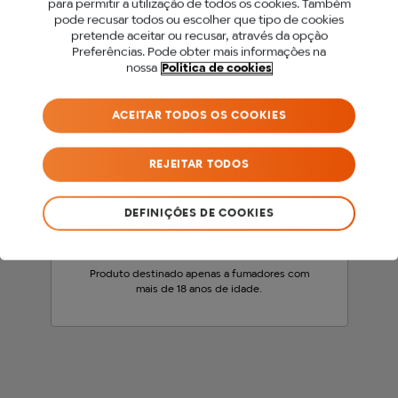
para permitir a utilização de todos os cookies. Também
PARA ACEDER A ESTE
pode recusar todos ou escolher que tipo de cookies
pretende aceitar ou recusar, através da opção
SITE DEVES SER MAIOR
Preferências. Pode obter mais informações na
nossa
Politica de cookies
DE 18 ANOS.
ACEITAR TODOS OS COOKIES
Antes de acederes ao nosso site, precisamos
que confirmes a tua idade.
REJEITAR TODOS
SOU MENOR DE 18 ANOS
DEFINIÇÕES DE COOKIES
SOU MAIOR DE 18 ANOS
Produto destinado apenas a fumadores com
mais de 18 anos de idade.