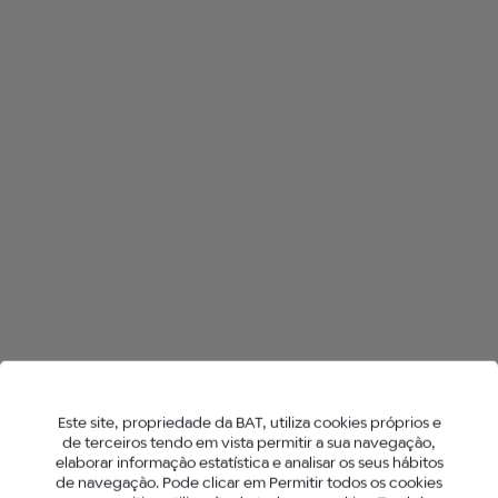
TODAS AS LOJAS NO OEIRAS
HYPER AIR
HYPER X2
NEO™ STICKS
Este site, propriedade da BAT, utiliza cookies próprios e
de terceiros tendo em vista permitir a sua navegação,
elaborar informação estatística e analisar os seus hábitos
de navegação. Pode clicar em Permitir todos os cookies