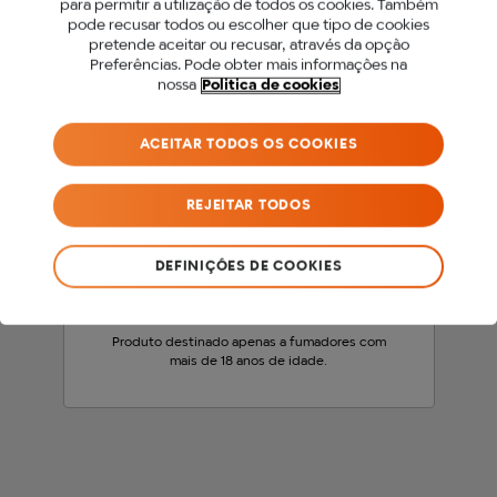
para permitir a utilização de todos os cookies. Também
PARA ACEDER A ESTE
pode recusar todos ou escolher que tipo de cookies
pretende aceitar ou recusar, através da opção
SITE DEVES SER MAIOR
Preferências. Pode obter mais informações na
nossa
Politica de cookies
DE 18 ANOS.
ACEITAR TODOS OS COOKIES
Antes de acederes ao nosso site, precisamos
que confirmes a tua idade.
REJEITAR TODOS
SOU MENOR DE 18 ANOS
DEFINIÇÕES DE COOKIES
SOU MAIOR DE 18 ANOS
Produto destinado apenas a fumadores com
mais de 18 anos de idade.