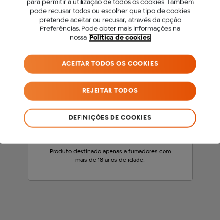
para permitir a utilização de todos os cookies. Também
PARA ACEDER A ESTE
pode recusar todos ou escolher que tipo de cookies
pretende aceitar ou recusar, através da opção
SITE DEVES SER MAIOR
Preferências. Pode obter mais informações na
nossa
Politica de cookies
DE 18 ANOS.
ACEITAR TODOS OS COOKIES
Antes de acederes ao nosso site, precisamos
que confirmes a tua idade.
REJEITAR TODOS
SOU MENOR DE 18 ANOS
DEFINIÇÕES DE COOKIES
SOU MAIOR DE 18 ANOS
Produto destinado apenas a fumadores com
mais de 18 anos de idade.