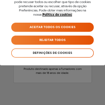
PARA ACEDER A ESTE
pode recusar todos ou escolher que tipo de cookies
pretende aceitar ou recusar, através da opção
SITE DEVES SER MAIOR
Preferências. Pode obter mais informações na
nossa
Politica de cookies
DE 18 ANOS.
ACEITAR TODOS OS COOKIES
Antes de acederes ao nosso site, precisamos
que confirmes a tua idade.
REJEITAR TODOS
SOU MENOR DE 18 ANOS
DEFINIÇÕES DE COOKIES
SOU MAIOR DE 18 ANOS
Produto destinado apenas a fumadores com
mais de 18 anos de idade.