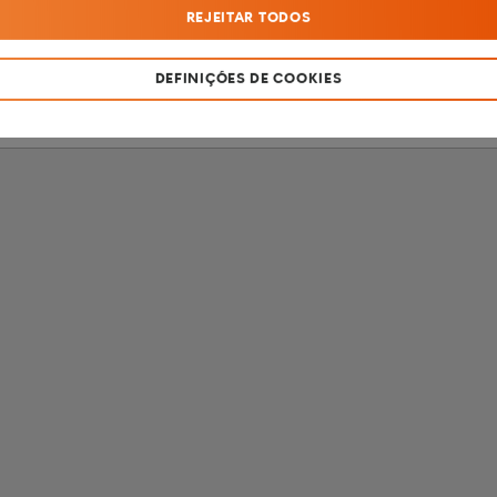
REJEITAR TODOS
SOU MENOR DE 18 ANOS
SOU MAIOR DE 18 ANOS
DEFINIÇÕES DE COOKIES
Produto destinado apenas a fumadores com mais de 18 anos de idade.