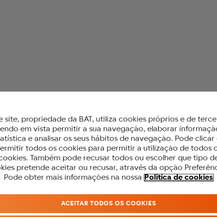
 glo™
e site, propriedade da BAT, utiliza cookies próprios e de terce
a
tendo em vista permitir a sua navegação, elaborar informaçã
tatística e analisar os seus hábitos de navegação. Pode clicar
ermitir todos os cookies para permitir a utilização de todos 
cookies. Também pode recusar todos ou escolher que tipo d
kies pretende aceitar ou recusar, através da opção Preferênc
PARA ACEDER A ESTE SITE DEVES SE
Pode obter mais informações na nossa
Politica de cookies
MAIOR DE 18 ANOS.
sboa
ACEITAR TODOS OS COOKIES
Antes de acederes ao nosso site, precisamos que confirmes a tua idade