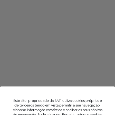
TODAS AS LOJAS NO LISBOA
HYPER AIR
HYPER X2
NEO™ STICKS
Este site, propriedade da BAT, utiliza cookies próprios e
de terceiros tendo em vista permitir a sua navegação,
elaborar informação estatística e analisar os seus hábitos
de navegação. Pode clicar em Permitir todos os cookies