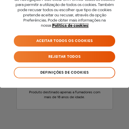
para permitir a utilização de todos os cookies. Também
PARA ACEDER A ESTE
pode recusar todos ou escolher que tipo de cookies
pretende aceitar ou recusar, através da opção
SITE DEVES SER MAIOR
Preferências. Pode obter mais informações na
nossa
Politica de cookies
DE 18 ANOS.
ACEITAR TODOS OS COOKIES
Antes de acederes ao nosso site, precisamos
que confirmes a tua idade.
REJEITAR TODOS
SOU MENOR DE 18 ANOS
DEFINIÇÕES DE COOKIES
SOU MAIOR DE 18 ANOS
Produto destinado apenas a fumadores com
mais de 18 anos de idade.