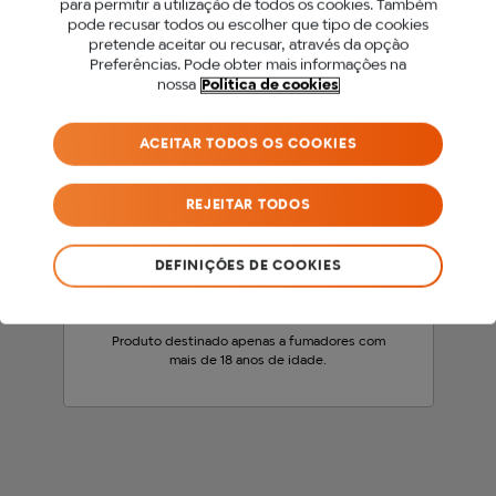
para permitir a utilização de todos os cookies. Também
PARA ACEDER A ESTE
pode recusar todos ou escolher que tipo de cookies
pretende aceitar ou recusar, através da opção
SITE DEVES SER MAIOR
Preferências. Pode obter mais informações na
nossa
Politica de cookies
DE 18 ANOS.
ACEITAR TODOS OS COOKIES
Antes de acederes ao nosso site, precisamos
que confirmes a tua idade.
REJEITAR TODOS
SOU MENOR DE 18 ANOS
DEFINIÇÕES DE COOKIES
SOU MAIOR DE 18 ANOS
Produto destinado apenas a fumadores com
mais de 18 anos de idade.