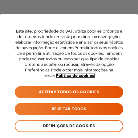
Este site, propriedade da BAT, utiliza cookies próprios e
de terceiros tendo em vista permitir a sua navegação,
elaborar informação estatística e analisar os seus hábitos
de navegação. Pode clicar em Permitir todos os cookies
para permitir a utilização de todos os cookies. Também
PARA ACEDER A ESTE
pode recusar todos ou escolher que tipo de cookies
pretende aceitar ou recusar, através da opção
SITE DEVES SER MAIOR
Preferências. Pode obter mais informações na
nossa
Politica de cookies
DE 18 ANOS.
ACEITAR TODOS OS COOKIES
Antes de acederes ao nosso site, precisamos
que confirmes a tua idade.
REJEITAR TODOS
SOU MENOR DE 18 ANOS
DEFINIÇÕES DE COOKIES
SOU MAIOR DE 18 ANOS