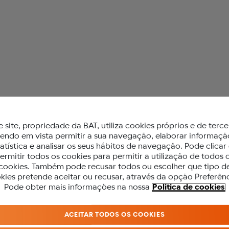
 glo™
e site, propriedade da BAT, utiliza cookies próprios e de terce
e
tendo em vista permitir a sua navegação, elaborar informaçã
tatística e analisar os seus hábitos de navegação. Pode clicar
r
ermitir todos os cookies para permitir a utilização de todos 
cookies. Também pode recusar todos ou escolher que tipo d
kies pretende aceitar ou recusar, através da opção Preferênc
PARA ACEDER A ESTE SITE DEVES SE
Pode obter mais informações na nossa
Politica de cookies
MAIOR DE 18 ANOS.
ACEITAR TODOS OS COOKIES
Antes de acederes ao nosso site, precisamos que confirmes a tua idade