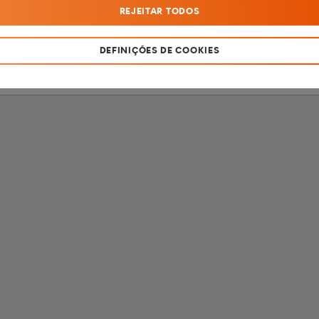
REJEITAR TODOS
SOU MENOR DE 18 ANOS
SOU MAIOR DE 18 ANOS
DEFINIÇÕES DE COOKIES
Produto destinado apenas a fumadores com mais de 18 anos de idade.