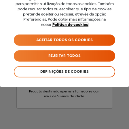
para permitir a utilização de todos os cookies. Também
PARA ACEDER A ESTE
pode recusar todos ou escolher que tipo de cookies
pretende aceitar ou recusar, através da opção
SITE DEVES SER MAIOR
Preferências. Pode obter mais informações na
nossa
Politica de cookies
DE 18 ANOS.
ACEITAR TODOS OS COOKIES
Antes de acederes ao nosso site, precisamos
que confirmes a tua idade.
REJEITAR TODOS
SOU MENOR DE 18 ANOS
DEFINIÇÕES DE COOKIES
SOU MAIOR DE 18 ANOS
Produto destinado apenas a fumadores com
mais de 18 anos de idade.