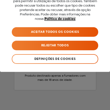
para permitir a utilização de todos os cookies. Também
PARA ACEDER A ESTE
pode recusar todos ou escolher que tipo de cookies
pretende aceitar ou recusar, através da opção
SITE DEVES SER MAIOR
Preferências. Pode obter mais informações na
nossa
Politica de cookies
DE 18 ANOS.
ACEITAR TODOS OS COOKIES
Antes de acederes ao nosso site, precisamos
que confirmes a tua idade.
REJEITAR TODOS
SOU MENOR DE 18 ANOS
DEFINIÇÕES DE COOKIES
SOU MAIOR DE 18 ANOS
Produto destinado apenas a fumadores com
mais de 18 anos de idade.