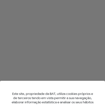
TODAS AS LOJAS NO CALDAS DA
RAINHA
HYPER X2
NEO™ STICKS
Este site, propriedade da BAT, utiliza cookies próprios e
de terceiros tendo em vista permitir a sua navegação,
elaborar informação estatística e analisar os seus hábitos