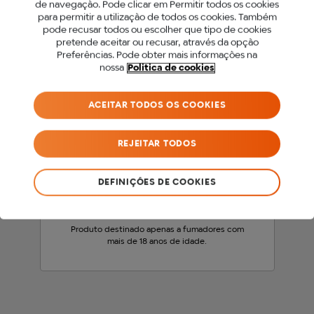
de navegação. Pode clicar em Permitir todos os cookies
para permitir a utilização de todos os cookies. Também
PARA ACEDER A ESTE
pode recusar todos ou escolher que tipo de cookies
pretende aceitar ou recusar, através da opção
SITE DEVES SER MAIOR
Preferências. Pode obter mais informações na
nossa
Politica de cookies
DE 18 ANOS.
ACEITAR TODOS OS COOKIES
Antes de acederes ao nosso site, precisamos
que confirmes a tua idade.
REJEITAR TODOS
SOU MENOR DE 18 ANOS
DEFINIÇÕES DE COOKIES
SOU MAIOR DE 18 ANOS
Produto destinado apenas a fumadores com
mais de 18 anos de idade.