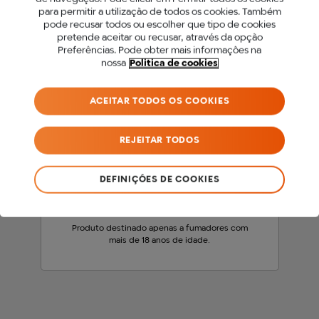
para permitir a utilização de todos os cookies. Também
PARA ACEDER A ESTE
pode recusar todos ou escolher que tipo de cookies
pretende aceitar ou recusar, através da opção
SITE DEVES SER MAIOR
Preferências. Pode obter mais informações na
nossa
Politica de cookies
DE 18 ANOS.
ACEITAR TODOS OS COOKIES
Antes de acederes ao nosso site, precisamos
que confirmes a tua idade.
REJEITAR TODOS
SOU MENOR DE 18 ANOS
DEFINIÇÕES DE COOKIES
SOU MAIOR DE 18 ANOS
Produto destinado apenas a fumadores com
mais de 18 anos de idade.