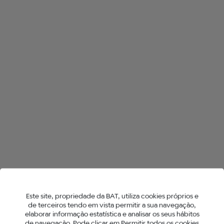
TODAS AS LOJAS NO BEJA
HYPER AIR
NEO™ STICKS
Este site, propriedade da BAT, utiliza cookies próprios e
de terceiros tendo em vista permitir a sua navegação,
elaborar informação estatística e analisar os seus hábitos
de navegação. Pode clicar em Permitir todos os cookies