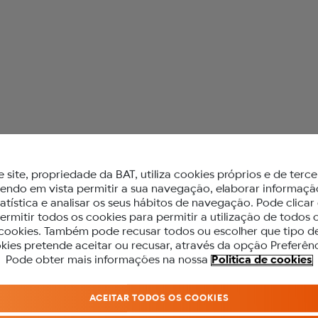
 glo™
e site, propriedade da BAT, utiliza cookies próprios e de terce
tendo em vista permitir a sua navegação, elaborar informaçã
tatística e analisar os seus hábitos de navegação. Pode clicar
ermitir todos os cookies para permitir a utilização de todos 
cookies. Também pode recusar todos ou escolher que tipo d
kies pretende aceitar ou recusar, através da opção Preferênc
PARA ACEDER A ESTE SITE DEVES SE
Pode obter mais informações na nossa
Politica de cookies
MAIOR DE 18 ANOS.
ACEITAR TODOS OS COOKIES
Antes de acederes ao nosso site, precisamos que confirmes a tua idade