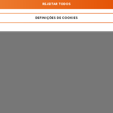
REJEITAR TODOS
SOU MENOR DE 18 ANOS
SOU MAIOR DE 18 ANOS
DEFINIÇÕES DE COOKIES
Produto destinado apenas a fumadores com mais de 18 anos de idade.