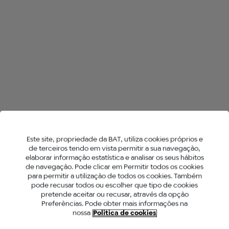
Pensado para quem procura uma sessão mais curta, e intensa.
Duração aproximada: 3:00 minutos
Temperatura: 300 °C
O que permite controlar a temperatura?
O controlo preciso da temperatura é determinante para obter
uma experiência distinta face ao cigarro tradicional:
Este site, propriedade da BAT, utiliza cookies próprios e
Aquece o stick
veo™
em vez de o queimar, gerando menos
de terceiros tendo em vista permitir a sua navegação,
substâncias tóxicas do que um cigarro*.
elaborar informação estatística e analisar os seus hábitos
Sem fumo, sem cinza e com menos odor**.
de navegação. Pode clicar em Permitir todos os cookies
Uma alternativa aos cigarros tradicionais**
.
para permitir a utilização de todos os cookies. Também
PARA ACEDER A ESTE
pode recusar todos ou escolher que tipo de cookies
*Este produto não é isento de riscos e contém nicotina, uma
pretende aceitar ou recusar, através da opção
SITE DEVES SER MAIOR
substância viciante. Comparação entre o fumo de um cigarro de
Preferências. Pode obter mais informações na
referência científica (aproximadamente 9 mg de alcatrão) e as
nossa
Politica de cookies
DE 18 ANOS.
emissões do glo™, considerando a média dos 9 componentes