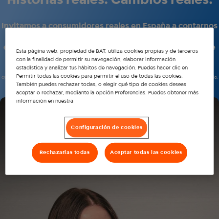
Historias reales. Cambios reales.
Invitamos a consumidores reales en España a contarnos
cómo fue para ellos cambiarse a glo™. Conoce sus
experiencias. Déjate inspirar. Y si te animas, comparte
Esta página web, propiedad de BAT, utiliza cookies propias y de terceros
tu historia con glo™.
con la finalidad de permitir su navegación, elaborar información
estadística y analizar tus hábitos de navegación. Puedes hacer clic en
*Seguimos mejorando glo™. Calienta los sticks especialmente diseñados para glo™ en lugar de
Permitir todas las cookies para permitir el uso de todas las cookies.
quemarlos, generando un aerosol, menos olor y sin ceniza en comparación con fumar un cigarrillo.
Este producto no está exento de riesgos.
También puedes rechazar todas, o elegir qué tipo de cookies deseas
aceptar o rechazar, mediante la opción Preferencias. Puedes obtener más
información en nuestra
“Puedo usar glo™ en casa de mis
amigas sin que me hagan salir al
Configuración de cookies
balcón por el olor desagradable "
Rechazarlas todas
Aceptar todas las cookies
Esther, Madrid