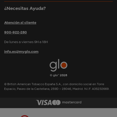
¿Necesitas Ayuda?
Atención al cliente
900-922-280
De lunes a viernes 9H a 18H
info.es@myglo.com
© glo™ 2026
© British American Tobacco España S.A., con domicilio social en Torre
Espacio, Paseo de la Castellana, 259D – 28046, Madrid. N.I.F. A35232669.