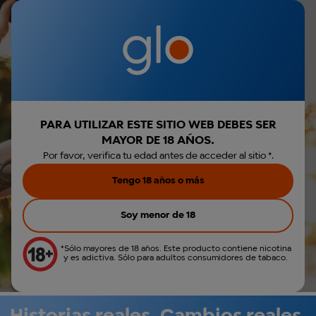
Iniciar sesión
€0,00
Menú
Envio gratis por la compra de Hyper Pro
Parece que no has
r búsqueda
iniciado sesión.
Iniciar sesión
PARA UTILIZAR ESTE SITIO WEB DEBES SER
MAYOR DE 18 AÑOS.
Crear cuenta
Por favor, verifica tu edad antes de acceder al sitio *.
Tengo 18 años o más
Soy menor de 18
*Sólo mayores de 18 años. Este producto contiene nicotina
y es adictiva. Sólo para adultos consumidores de tabaco.