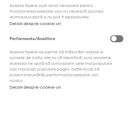
exemplare în România.
Aceste fișiere sunt strict necesare pentru
funcționarea website-ului, nu necesită acordul
dumneavoastră și nu pot fi dezactivate.
Pentru a accesa acest site
Detalii despre cookie-uri
trebuie să ai minimum 18 ani.
AFLĂ MAI MULTE
Este necesar să îți confirmi
Performanta/Analitice
vârsta înainte de a continua.
Aceste fișiere ne permit să măsurăm vizitele și
sursele de trafic; ele nu vă identifică, sunt anonime.
Te rugăm să confirmi*
Acestea ne ajută să cunoaștem cele mai populare
sau mai puțin populare pagini, astfel încat să
putem îmbunătăți performanța website-ului
AM PESTE 18 ANI
nostru.
Detalii despre cookie-uri
AM SUB 18 ANI
*Aceste produse din tutun dăunează sănătății
și creează dependență. Produse destinate
strict consumatorilor peste 18 ani.