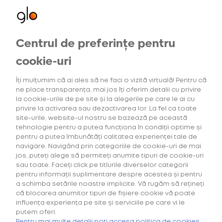
Oferte exclusive
Centrul de preferințe pentru
pentru utilizatorii noi
cookie-uri
Îți mulțumim că ai ales să ne faci o vizită virtuală! Pentru că
ne place transparența, mai jos îți oferim detalii cu privire
la cookie-urile de pe site și la alegerile pe care le ai cu
privire la activarea sau dezactivarea lor. La fel ca toate
site-urile, website-ul nostru se bazează pe această
tehnologie pentru a putea funcționa în condiții optime și
pentru a putea îmbunătăți calitatea experienței tale de
navigare. Navigând prin categoriile de cookie-uri de mai
jos, puteți alege să permiteți anumite tipuri de cookie-uri
sau toate. Faceți click pe titlurile diverselor categorii
pentru informații suplimentare despre acestea și pentru
a schimba setările noastre implicite. Vă rugăm să rețineți
că blocarea anumitor tipuri de fișiere cookie vă poate
influența experiența pe site și serviciile pe care vi le
putem oferi.
Cumpără primul tău Starter Kit cu
40% discount*
și deblochează
oferta de
6 pachete la preț de 3**
.
Pentru mai multe detalii poți accesa politica de cookies