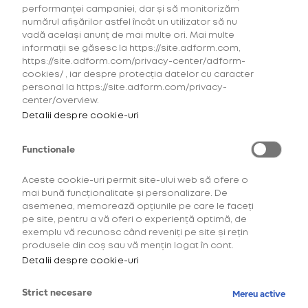
performanței campaniei, dar și să monitorizăm
numărul afișărilor astfel încât un utilizator să nu
vadă același anunț de mai multe ori. Mai multe
informații se găsesc la https://site.adform.com,
https://site.adform.com/privacy-center/adform-
cookies/ , iar despre protecția datelor cu caracter
personal la https://site.adform.com/privacy-
center/overview.
Detalii despre cookie-uri
Functionale
Aceste cookie-uri permit site-ului web să ofere o
mai bună funcționalitate și personalizare. De
asemenea, memorează opțiunile pe care le faceți
pe site, pentru a vă oferi o experiență optimă, de
exemplu vă recunosc când reveniți pe site și rețin
produsele din coș sau vă mențin logat în cont.
Detalii despre cookie-uri
Mai mult decât un dispozitiv, o piesă
Strict necesare
Mereu active
de colecție. Disponibil în
doar 2000
de