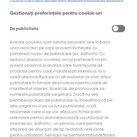
AFLĂ MAI MULTE
Gestionați preferințele pentru cookie-uri
Puterea conexiunii la viteză
*Ofertă valabilă în perioada 29.07.2026-29.08.2026, în limita stocului disponibil.
**Ofertă valabilă în perioada 29.07.2026-29.09.2026, în limita stocului disponibil.
Consultați regulamentele campaniilor
aici
și
aici
maximă.
De publicitate
glo™ Hilo este partener principal oficial al echipei
McLaren
Mastercard de Formula 1 din 2019,
O colaborare definită de
Aceste cookies sunt setate pe acest site în baza
inovație și performanță.
unor acorduri pe care le avem încheiate cu
partenerii noștri de publicitate (ex. Adform). Cu
AFLĂ MAI MULTE
ajutorul acestor cookies, noi și partenerii noștri
putem observa și analiza care sunt tipurile de
produse pentru care manifestati interes și, la o
vizită ulterioară pe pe un alt website va vom afișa
publicitate în funcție de produsul pentru care ati
manifestat interes. Acest tip de promovare se
numește publicitate targetata. Dacă nu veți
permite cookies de publicitate nu inseamna că pe
alte pagini nu vi se va livra publicitate, ci că
reclamele care vi se vor afișa vor fi mai puțin
relevante pentru dumneavoastră, ca utilizator al
internetului. Adform - un serviciu care permite
afișarea de anunțuri, de tip reclamă, relevante
pentru utilizatori. Serviciul ne permite îmbunătățirea