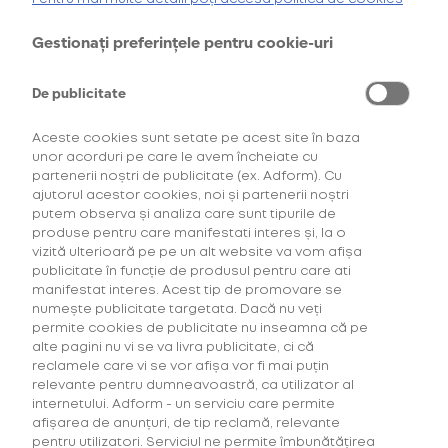
glo™ Hilo + 2
pachete
Gestionați preferințele pentru cookie-uri
Cumpără primul tău Starter Kit cu
40% discount*
și deblochează
oferta de
6 pachete la preț de 3**
.
71,00 Lei
De publicitate
119,00 Lei
AFLĂ MAI MULTE
*Ofertă valabilă în perioada 29.07.2026-29.08.2026, în limita stocului disponibil.
Aceste cookies sunt setate pe acest site în baza
**Ofertă valabilă în perioada 29.07.2026-29.09.2026, în limita stocului disponibil.
CONFIGUREAZĂ
Consultați regulamentele campaniilor
aici
și
aici
unor acorduri pe care le avem încheiate cu
partenerii noștri de publicitate (ex. Adform). Cu
ajutorul acestor cookies, noi și partenerii noștri
putem observa și analiza care sunt tipurile de
produse pentru care manifestati interes și, la o
vizită ulterioară pe pe un alt website va vom afișa
publicitate în funcție de produsul pentru care ati
manifestat interes. Acest tip de promovare se
numește publicitate targetata. Dacă nu veți
permite cookies de publicitate nu inseamna că pe
Ofertele tale
alte pagini nu vi se va livra publicitate, ci că
pentru glo™ Hyper
reclamele care vi se vor afișa vor fi mai puțin
relevante pentru dumneavoastră, ca utilizator al
Profită de cele mai bune
internetului. Adform - un serviciu care permite
oferte la consumabilele
afișarea de anunțuri, de tip reclamă, relevante
și dispozitivele Hyper.
pentru utilizatori. Serviciul ne permite îmbunătățirea