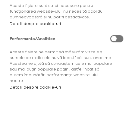
Aceste fișiere sunt strict necesare pentru
funcționarea website-ului, nu necesită acordul
Intensitatea tutunului
Gama Consumab
dumneavoastră și nu pot fi dezactivate.
Detalii despre cookie-uri
Performanta/Analitice
Exclusiv pentru utilizatorii noi
Aceste fișiere ne permit să măsurăm vizitele și
sursele de trafic; ele nu vă identifică, sunt anonime.
Începe experiența glo™ cu ofertele speciale pentru
Acestea ne ajută să cunoaștem cele mai populare
primul tău Starter Kit.
sau mai puțin populare pagini, astfel încat să
putem îmbunătăți performanța website-ului
nostru.
Detalii despre cookie-uri
OFERTĂ BUN-VENIT
Starter Kit glo™ Hilo
+ 2 pachete