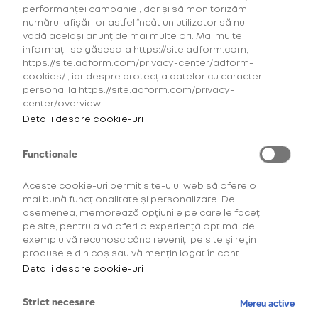
performanței campaniei, dar și să monitorizăm
numărul afișărilor astfel încât un utilizator să nu
vadă același anunț de mai multe ori. Mai multe
OFERTĂ
OFERT
informații se găsesc la https://site.adform.com,
https://site.adform.com/privacy-center/adform-
cookies/ , iar despre protecția datelor cu caracter
personal la https://site.adform.com/privacy-
Starter Kit
center/overview.
glo™ Hyper
Detalii despre cookie-uri
pro+
Functionale
69,00 Lei
Aceste cookie-uri permit site-ului web să ofere o
mai bună funcționalitate și personalizare. De
CONFIGUREAZĂ
asemenea, memorează opțiunile pe care le faceți
pe site, pentru a vă oferi o experiență optimă, de
exemplu vă recunosc când reveniți pe site și rețin
produsele din coș sau vă mențin logat în cont.
Detalii despre cookie-uri
Strict necesare
Mereu active
Descoperă toate ofertele