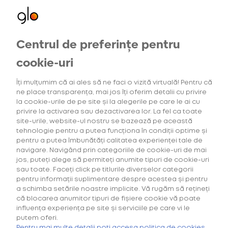
Centrul de preferințe pentru
Oferte
cookie-uri
Oferte exclusive
Îți mulțumim că ai ales să ne faci o vizită virtuală! Pentru că
pentru utilizatorii noi
ne place transparența, mai jos îți oferim detalii cu privire
la cookie-urile de pe site și la alegerile pe care le ai cu
privire la activarea sau dezactivarea lor. La fel ca toate
Oferte de bun venit
site-urile, website-ul nostru se bazează pe această
tehnologie pentru a putea funcționa în condiții optime și
Deblochează ofertele
pentru a putea îmbunătăți calitatea experienței tale de
speciale pentru primul
navigare. Navigând prin categoriile de cookie-uri de mai
tău dispozitiv.
jos, puteți alege să permiteți anumite tipuri de cookie-uri
sau toate. Faceți click pe titlurile diverselor categorii
pentru informații suplimentare despre acestea și pentru
OFERTĂ BUN-VENIT
OFERTĂ
a schimba setările noastre implicite. Vă rugăm să rețineți
că blocarea anumitor tipuri de fișiere cookie vă poate
influența experiența pe site și serviciile pe care vi le
Starter Kit
putem oferi.
Pentru mai multe detalii poți accesa politica de cookies