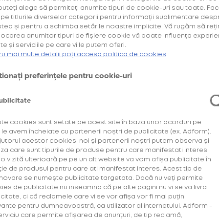
 puteți alege să permiteți anumite tipuri de cookie-uri sau toate. Fac
k pe titlurile diverselor categorii pentru informații suplimentare desp
Cumpără primul tău Starter Kit cu
și
40% discount*
tea și pentru a schimba setările noastre implicite. Vă rugăm să reți
deblochează oferta de
.
6 pachete la preț de 3**
locarea anumitor tipuri de fișiere cookie vă poate influența experie
te și serviciile pe care vi le putem oferi.
AFLĂ MAI MULTE
ru mai multe detalii poți accesa politica de cookies
*Ofertă valabilă în perioada 29.07.2026-29.08.2026, în limita stocului disponibil.
**Ofertă valabilă în perioada 29.07.2026-29.09.2026, în limita stocului disponibil.
ionați preferințele pentru cookie-uri
Consultați regulamentele campaniilor
aici
și
aici
ublicitate
te cookies sunt setate pe acest site în baza unor acorduri pe
 le avem încheiate cu partenerii noștri de publicitate (ex. Adform).
jutorul acestor cookies, noi și partenerii noștri putem observa și
iza care sunt tipurile de produse pentru care manifestati interes
a o vizită ulterioară pe pe un alt website va vom afișa publicitate în
ție de produsul pentru care ati manifestat interes. Acest tip de
ovare se numește publicitate targetata. Dacă nu veți permite
ies de publicitate nu inseamna că pe alte pagini nu vi se va livra
citate, ci că reclamele care vi se vor afișa vor fi mai puțin
vante pentru dumneavoastră, ca utilizator al internetului. Adform -
erviciu care permite afișarea de anunțuri, de tip reclamă,