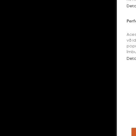
Deta
Perf
Aces
vă i
popu
îmbu
Deta