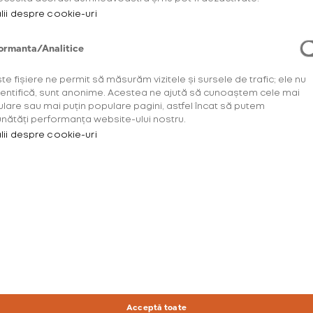
lii despre cookie-uri
ormanta/Analitice
te fișiere ne permit să măsurăm vizitele și sursele de trafic; ele nu
dentifică, sunt anonime. Acestea ne ajută să cunoaștem cele mai
lare sau mai puțin populare pagini, astfel încat să putem
nătăți performanța website-ului nostru.
lii despre cookie-uri
Acceptă toate