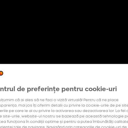
etter
Abonament +Plus
OneUp
Oferte exclusive
pentru utilizatorii noi
ntrul de preferințe pentru cookie-uri
ulțumim că ai ales să ne faci o vizită virtuală! Pentru că ne place
parența, mai jos îți oferim detalii cu privire la cookie-urile de pe site
rile pe care le ai cu privire la activarea sau dezactivarea lor. La fel 
e site-urile, website-ul nostru se bazează pe această tehnologie p
tea funcționa în condiții optime și pentru a putea îmbunătăți calitat
rienței tale de navigare. Navigând prin categoriile de cookie-uri de