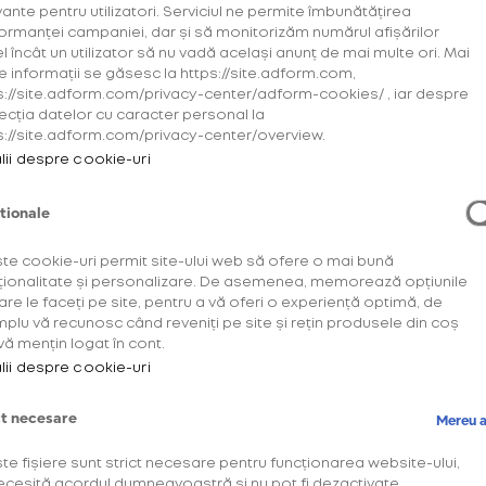
vante pentru utilizatori. Serviciul ne permite îmbunătățirea
ormanței campaniei, dar și să monitorizăm numărul afișărilor
el încât un utilizator să nu vadă același anunț de mai multe ori. Mai
e informații se găsesc la https://site.adform.com,
s://site.adform.com/privacy-center/adform-cookies/ , iar despre
ecția datelor cu caracter personal la
s://site.adform.com/privacy-center/overview.
lii despre cookie-uri
tionale
te cookie-uri permit site-ului web să ofere o mai bună
ționalitate și personalizare. De asemenea, memorează opțiunile
are le faceți pe site, pentru a vă oferi o experiență optimă, de
plu vă recunosc când reveniți pe site și rețin produsele din coș
vă mențin logat în cont.
lii despre cookie-uri
ct necesare
Mereu a
te fișiere sunt strict necesare pentru funcționarea website-ului,
ecesită acordul dumneavoastră și nu pot fi dezactivate.