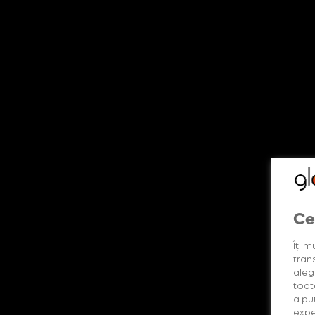
DESCOPERĂ MAI MULTE
Shop
Descoperă produsele
Lumea glo™
glo™ way b
Ce
Îți m
trans
alege
toat
a pu
expe