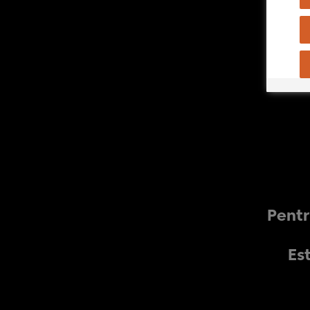
Pentr
Est
NOU & ÎMBUNĂTĂȚI