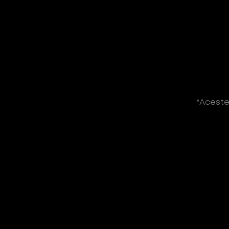
10 secunde până la Primul Puf
CUMPĂRĂ ACUM
*Aceste