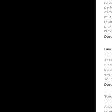
rele
perf
astf
mult
http
prot
http
Deta
Func
Aces
func
pe c
exem
sau 
Deta
Stri
Aces
nu n