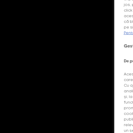
jos,
clic
aces
că b
pe si
Pent
Gest
De p
Aces
care
Cu a
anal
și, l
func
prom
cook
publi
rele
un s