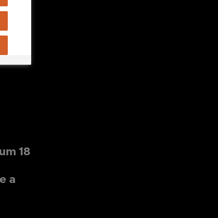
mum 18
e a