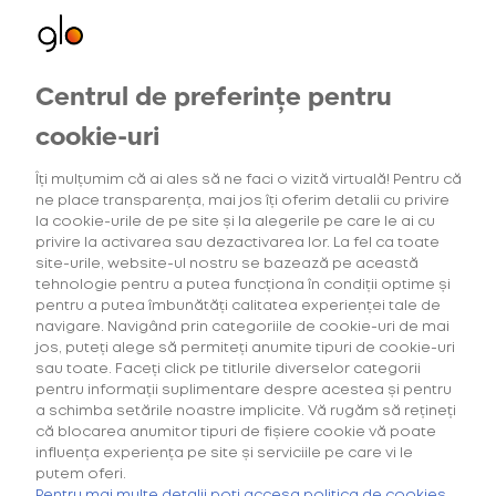
Centrul de preferințe pentru
cookie-uri
Oferte exclusive
Îți mulțumim că ai ales să ne faci o vizită virtuală! Pentru că
ne place transparența, mai jos îți oferim detalii cu privire
pentru utilizatorii noi
la cookie-urile de pe site și la alegerile pe care le ai cu
privire la activarea sau dezactivarea lor. La fel ca toate
site-urile, website-ul nostru se bazează pe această
tehnologie pentru a putea funcționa în condiții optime și
pentru a putea îmbunătăți calitatea experienței tale de
navigare. Navigând prin categoriile de cookie-uri de mai
jos, puteți alege să permiteți anumite tipuri de cookie-uri
sau toate. Faceți click pe titlurile diverselor categorii
pentru informații suplimentare despre acestea și pentru
a schimba setările noastre implicite. Vă rugăm să rețineți
că blocarea anumitor tipuri de fișiere cookie vă poate
influența experiența pe site și serviciile pe care vi le
putem oferi.
Gust intens de la primul până
Pentru mai multe detalii poți accesa politica de cookies