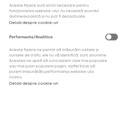
Aceste fișiere sunt strict necesare pentru
Gust intens de la primul
funcționarea website-ului, nu necesită acordul
dumneavoastră și nu pot fi dezactivate.
până
la ultimul puf
Detalii despre cookie-uri
Performanta/Analitice
Aceste fișiere ne permit să măsurăm vizitele și
sursele de trafic; ele nu vă identifică, sunt anonime.
Acestea ne ajută să cunoaștem cele mai populare
sau mai puțin populare pagini, astfel încat să
putem îmbunătăți performanța website-ului
nostru.
Detalii despre cookie-uri
Tehnologia
TurboStart™
Satisfacția gustului în mai puțin de 10