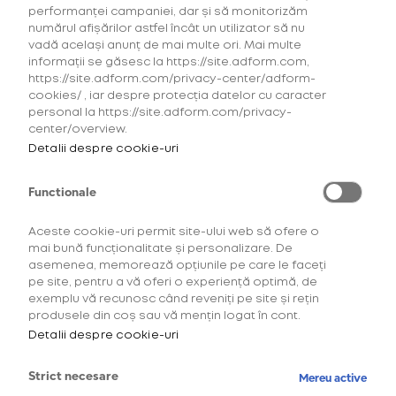
performanței campaniei, dar și să monitorizăm
numărul afișărilor astfel încât un utilizator să nu
vadă același anunț de mai multe ori. Mai multe
informații se găsesc la https://site.adform.com,
https://site.adform.com/privacy-center/adform-
cookies/ , iar despre protecția datelor cu caracter
personal la https://site.adform.com/privacy-
center/overview.
Detalii despre cookie-uri
Functionale
Aceste cookie-uri permit site-ului web să ofere o
mai bună funcționalitate și personalizare. De
asemenea, memorează opțiunile pe care le faceți
pe site, pentru a vă oferi o experiență optimă, de
exemplu vă recunosc când reveniți pe site și rețin
produsele din coș sau vă mențin logat în cont.
Detalii despre cookie-uri
Strict necesare
Mereu active