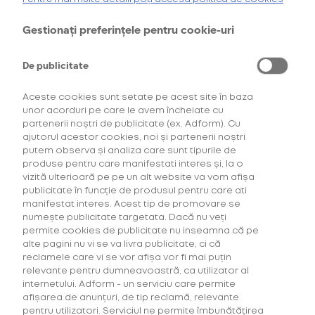
AFLĂ MAI MULTE
la ultimul puf
Gestionați preferințele pentru cookie-uri
Cumpără primul tău Starter Kit cu
40% discount*
și deblochează
oferta de
6 pachete la preț de 3**
.
De publicitate
AFLĂ MAI MULTE
Aceste cookies sunt setate pe acest site în baza
*Ofertă valabilă în perioada 29.07.2026-29.08.2026, în limita stocului disponibil.
**Ofertă valabilă în perioada 29.07.2026-29.09.2026, în limita stocului disponibil.
unor acorduri pe care le avem încheiate cu
Consultați regulamentele campaniilor
aici
și
aici
partenerii noștri de publicitate (ex. Adform). Cu
ajutorul acestor cookies, noi și partenerii noștri
putem observa și analiza care sunt tipurile de
produse pentru care manifestati interes și, la o
vizită ulterioară pe pe un alt website va vom afișa
publicitate în funcție de produsul pentru care ati
manifestat interes. Acest tip de promovare se
numește publicitate targetata. Dacă nu veți
permite cookies de publicitate nu inseamna că pe
alte pagini nu vi se va livra publicitate, ci că
reclamele care vi se vor afișa vor fi mai puțin
relevante pentru dumneavoastră, ca utilizator al
internetului. Adform - un serviciu care permite
afișarea de anunțuri, de tip reclamă, relevante
pentru utilizatori. Serviciul ne permite îmbunătățirea