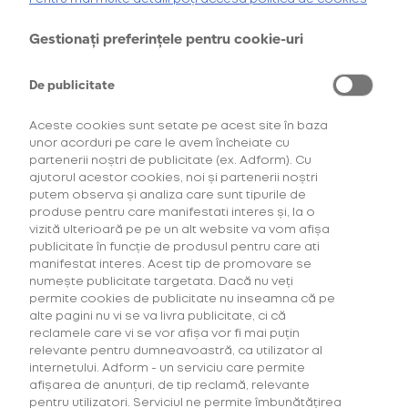
Gestionați preferințele pentru cookie-uri
Cumpără primul tău Starter Kit cu
40% discount*
și deblochează
oferta de
6 pachete la preț de 3**
.
De publicitate
AFLĂ MAI MULTE
Aceste cookies sunt setate pe acest site în baza
SPECIFICAȚII
*Ofertă valabilă în perioada 29.07.2026-29.08.2026, în limita stocului disponibil.
unor acorduri pe care le avem încheiate cu
**Ofertă valabilă în perioada 29.07.2026-29.09.2026, în limita stocului disponibil.
DESCOPERĂ CONSUMABILELE
Consultați regulamentele campaniilor
aici
și
aici
partenerii noștri de publicitate (ex. Adform). Cu
ajutorul acestor cookies, noi și partenerii noștri
putem observa și analiza care sunt tipurile de
Dunhill
for glo™ Hyper Obsidian
produse pentru care manifestati interes și, la o
Tobacco
vizită ulterioară pe pe un alt website va vom afișa
publicitate în funcție de produsul pentru care ati
manifestat interes. Acest tip de promovare se
0
Recenzii
Rating:
numește publicitate targetata. Dacă nu veți
0
100
% of
permite cookies de publicitate nu inseamna că pe
alte pagini nu vi se va livra publicitate, ci că
Instructiuni de siguranta
reclamele care vi se vor afișa vor fi mai puțin
relevante pentru dumneavoastră, ca utilizator al
INTENSITATE TUTUN
internetului. Adform - un serviciu care permite
afișarea de anunțuri, de tip reclamă, relevante
pentru utilizatori. Serviciul ne permite îmbunătățirea