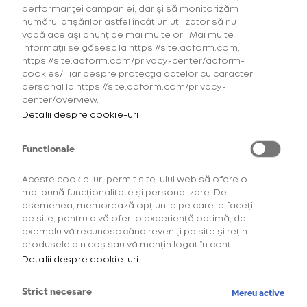
performanței campaniei, dar și să monitorizăm
numărul afișărilor astfel încât un utilizator să nu
Livrare gratuită pentru comenzile de
vadă același anunț de mai multe ori. Mai multe
peste 80 de lei. Pentru comenzile cu o
informații se găsesc la https://site.adform.com,
valoare mai mică de 80 de lei, se aplică o
https://site.adform.com/privacy-center/adform-
taxă de 5 lei.
cookies/ , iar despre protecția datelor cu caracter
personal la https://site.adform.com/privacy-
center/overview.
Detalii despre cookie-uri
Functionale
Aceste cookie-uri permit site-ului web să ofere o
mai bună funcționalitate și personalizare. De
asemenea, memorează opțiunile pe care le faceți
pe site, pentru a vă oferi o experiență optimă, de
exemplu vă recunosc când reveniți pe site și rețin
Compatibile cu gama de
Compatibil
produsele din coș sau vă mențin logat în cont.
dispozitive glo™ hyper, glo™
Detalii despre cookie-uri
hyper+, glo™ hyper+ UNIQ
cu gama
model G403, glo™ hyper+
de
Strict necesare
UNIQ, glo™ HYPER X2, glo™
Mereu active
dispozitive: