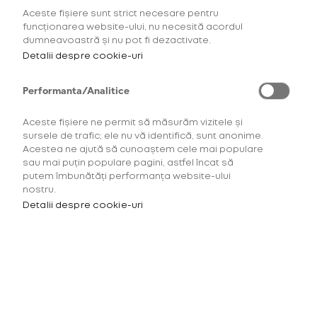
HYPER X2 Air, glo™ Hyper Pro
Aceste fișiere sunt strict necesare pentru
și glo™ HYPER.
funcționarea website-ului, nu necesită acordul
dumneavoastră și nu pot fi dezactivate.
Detalii despre cookie-uri
Performanta/Analitice
Aceste fișiere ne permit să măsurăm vizitele și
sursele de trafic; ele nu vă identifică, sunt anonime.
Acestea ne ajută să cunoaștem cele mai populare
sau mai puțin populare pagini, astfel încat să
putem îmbunătăți performanța website-ului
nostru.
Detalii despre cookie-uri
Gust puternic, note subtile
lemnoase
Aromă