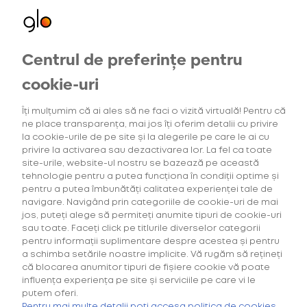
21,00LEI
Centrul de preferințe pentru
SELECTEAZĂ CANTITATEA
1 pachet selectat
cookie-uri
pentru HYPER
TUTUN
Îți mulțumim că ai ales să ne faci o vizită virtuală! Pentru că
Oferte exclusive
ne place transparența, mai jos îți oferim detalii cu privire
pentru utilizatorii noi
la cookie-urile de pe site și la alegerile pe care le ai cu
privire la activarea sau dezactivarea lor. La fel ca toate
site-urile, website-ul nostru se bazează pe această
tehnologie pentru a putea funcționa în condiții optime și
pentru a putea îmbunătăți calitatea experienței tale de
navigare. Navigând prin categoriile de cookie-uri de mai
jos, puteți alege să permiteți anumite tipuri de cookie-uri
sau toate. Faceți click pe titlurile diverselor categorii
pentru informații suplimentare despre acestea și pentru
a schimba setările noastre implicite. Vă rugăm să rețineți
că blocarea anumitor tipuri de fișiere cookie vă poate
influența experiența pe site și serviciile pe care vi le
putem oferi.
Pentru mai multe detalii poți accesa politica de cookies