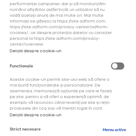
performanței campaniei, dar și să monitorizăm
tempura, creveți și până la înghețată. De la pizza și
numărul afișărilor astfel încât un utilizator să nu
paste la salate sofisticate și până la fructe de
vadă același anunț de mai multe ori. Mai multe
mare. Vrei arrosticini ca-n Italia? Poți. Vrei burgeri și
informații se găsesc la https://site.adform.com,
pizza în pauza dintre două trupe? Ai. Pentru că cel
https://site.adform.com/privacy-center/adform-
mai așteptat eveniment al verii, Summer Well,
cookies/ , iar despre protecția datelor cu caracter
festivalul de muzică alternativă, cere și mâncare
personal la https://site.adform.com/privacy-
center/overview.
elevat alternată. Unde mai pui că food truck-urile
Detalii despre cookie-uri
primesc recenzii în timp real pe Facebook, review-
uri la cald, așa că nu ai cum să te păcălești cu
mâncarea.
Functionale
Aceste cookie-uri permit site-ului web să ofere o
mai bună funcționalitate și personalizare. De
asemenea, memorează opțiunile pe care le faceți
pe site, pentru a vă oferi o experiență optimă, de
exemplu vă recunosc când reveniți pe site și rețin
produsele din coș sau vă mențin logat în cont.
Detalii despre cookie-uri
În fiecare an, impozantul domeniu boieresc Știrbey
Strict necesare
Mereu active
se transformă în cel mai cool show de muzică indie-