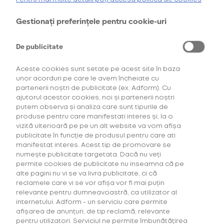
primele ediții Summer Well, Domeniul Știrbey a fost
AFLĂ MAI MULTE
ocupat de numeroase, variate și foarte cool food
Gestionați preferințele pentru cookie-uri
truck-uri. Atât gurmanzii, dar și melomanii flămânzi au
*Ofertă valabilă în perioada 29.07.2026-29.08.2026, în limita stocului disponibil.
**Ofertă valabilă în perioada 29.07.2026-29.09.2026, în limita stocului disponibil.
ce și de unde să aleagă. Pentru că cele mai
Consultați regulamentele campaniilor
aici
și
aici
De publicitate
renumite restaurante din București își trimit van-urile
cu mâncare fresh la Buftea, încât ai senzația că ai
Aceste cookies sunt setate pe acest site în baza
nimerit la un festival de gastronomie. În fapt,
unor acorduri pe care le avem încheiate cu
Summer Well este dedicat tuturor simțurilor: auzi,
partenerii noștri de publicitate (ex. Adform). Cu
vezi, guști, simți, îți potolesti setea, împărtășești cu
ajutorul acestor cookies, noi și partenerii noștri
prietenii trei nopți de vară de neuitat.
putem observa și analiza care sunt tipurile de
produse pentru care manifestati interes și, la o
vizită ulterioară pe pe un alt website va vom afișa
publicitate în funcție de produsul pentru care ati
manifestat interes. Acest tip de promovare se
numește publicitate targetata. Dacă nu veți
permite cookies de publicitate nu inseamna că pe
alte pagini nu vi se va livra publicitate, ci că
reclamele care vi se vor afișa vor fi mai puțin
relevante pentru dumneavoastră, ca utilizator al
internetului. Adform - un serviciu care permite
Oferta este mereu irezistibilă și plină de inovații
afișarea de anunțuri, de tip reclamă, relevante
culinare: de la burger de pește, gofre belgiene,
pentru utilizatori. Serviciul ne permite îmbunătățirea