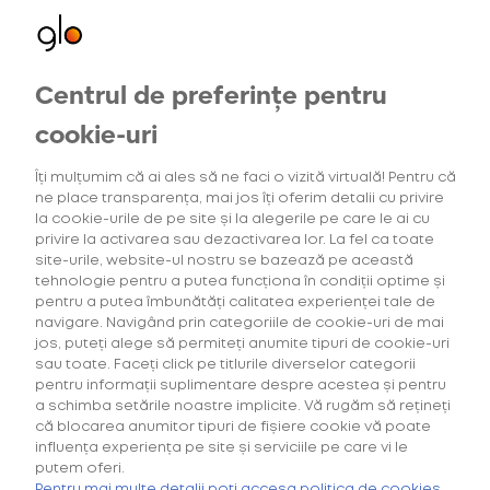
Centrul de preferințe pentru
Oferte exclusive
pentru utilizatorii noi
cookie-uri
Home
Blog
Îți mulțumim că ai ales să ne faci o vizită virtuală! Pentru că
Vara asta împarți cu prietenii muzica și
ne place transparența, mai jos îți oferim detalii cu privire
mâncarea bună la Summer Well. Elevate your
la cookie-urile de pe site și la alegerile pe care le ai cu
privire la activarea sau dezactivarea lor. La fel ca toate
taste, elevate your style
site-urile, website-ul nostru se bazează pe această
tehnologie pentru a putea funcționa în condiții optime și
pentru a putea îmbunătăți calitatea experienței tale de
22 Iulie 2022
navigare. Navigând prin categoriile de cookie-uri de mai
Vara asta împarți cu prietenii
jos, puteți alege să permiteți anumite tipuri de cookie-uri
muzica și mâncarea bună la
sau toate. Faceți click pe titlurile diverselor categorii
Summer Well. Elevate your
pentru informații suplimentare despre acestea și pentru
a schimba setările noastre implicite. Vă rugăm să rețineți
taste, elevate your style
că blocarea anumitor tipuri de fișiere cookie vă poate
influența experiența pe site și serviciile pe care vi le
Cine a mai fost la Summer Well în anii trecuți știe că
putem oferi.
Cumpără primul tău Starter Kit cu
40% discount*
și deblochează
se mănâncă bine și rafinat la festival. Încă de la
oferta de
6 pachete la preț de 3**
.
Pentru mai multe detalii poți accesa politica de cookies