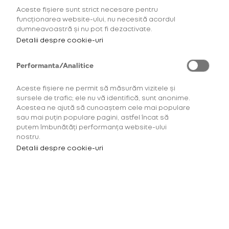
alternative-rock, dar și în cel mai hrănitor spectacol
Aceste fișiere sunt strict necesare pentru
de Food Line-Up. Pentru că, până la urmă, muzica
funcționarea website-ului, nu necesită acordul
dumneavoastră și nu pot fi dezactivate.
trece prin stomac. Elevate your taste pentru
Detalii despre cookie-uri
muzică și pentru mâncare aleasă în această vară,
la Summer Well.
Performanta/Analitice
*(18+) glo™ este un produs cu potențial de risc redus
Aceste fișiere ne permit să măsurăm vizitele și
destinat consumatorilor adulți de produse din tutun
sursele de trafic; ele nu vă identifică, sunt anonime.
sau nicotină.
Acestea ne ajută să cunoaștem cele mai populare
sau mai puțin populare pagini, astfel încat să
putem îmbunătăți performanța website-ului
nostru.
Pentru a accesa acest site
Detalii despre cookie-uri
trebuie să ai minimum 18 ani.
Te-ar mai putea interesa
Este necesar să îți confirmi
vârsta înainte de a continua.
Remixed by
New & cool.
Te rugăm să confirmi*
Summer Well
Instalații de artă