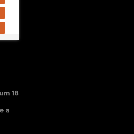
mum 18
e a