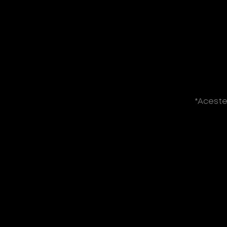
*Aceste
*(18+) glo™ este un produs cu po
nicotină.