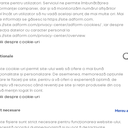
vante pentru utilizatori. Serviciul ne permite îmbunătățirea
ormanței campaniei, dar și să monitorizăm numărul afișărilor
el încât un utilizator să nu vadă același anunț de mai multe ori. Mai
e informații se găsesc la https://site.adform.com,
s://site.adform.com/privacy-center/adform-cookies/ , iar despre
ecția datelor cu caracter personal la
s://site.adform.com/privacy-center/overview.
lii despre cookie-uri
tionale
te cookie-uri permit site-ului web să ofere o mai bună
ționalitate și personalizare. De asemenea, memorează opțiunile
are le faceți pe site, pentru a vă oferi o experiență optimă, de
plu vă recunosc când reveniți pe site și rețin produsele din coș
vă mențin logat în cont.
lii despre cookie-uri
 realizat din aproximativ 700,000 de LED-uri, Axiom 
e de animații video, care să îl determine pe privi
ct necesare
Mereu a
le și peisajele sonore sincronizate oferă un cadru s
te fișiere sunt strict necesare pentru funcționarea website-ului,
rapide, îmbunătățite de tonuri muzicale hipnotice.
ecesită acordul dumneavoastră și nu pot fi dezactivate.