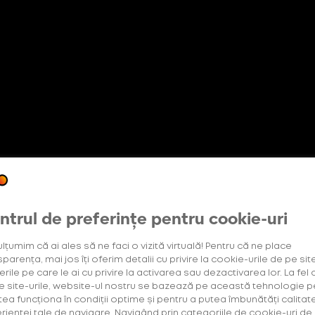
etter
Abonament +Plus
OneUp
Oferte exclusive
pentru utilizatorii noi
ntrul de preferințe pentru cookie-uri
ulțumim că ai ales să ne faci o vizită virtuală! Pentru că ne place
parența, mai jos îți oferim detalii cu privire la cookie-urile de pe site
rile pe care le ai cu privire la activarea sau dezactivarea lor. La fel 
e site-urile, website-ul nostru se bazează pe această tehnologie p
tea funcționa în condiții optime și pentru a putea îmbunătăți calitat
rienței tale de navigare. Navigând prin categoriile de cookie-uri de