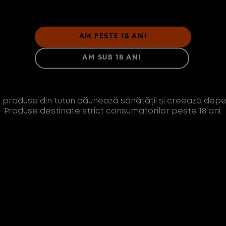
AM PESTE 18 ANI
AM SUB 18 ANI
 produse din tutun dăunează sănătății și creează dep
Produse destinate strict consumatorilor peste 18 ani.
tențial de risc redus destinat consumatorilor adulț