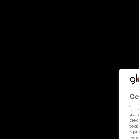
DESCOPERĂ MAI MULTE
Shop
Descoperă produsele
Lumea glo™
glo™ way b
Ce
Îți m
trans
alege
toat
a pu
expe