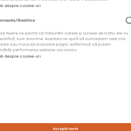
 pentru festival de-a lungul anilor s-au numărat și 
lii despre cookie-uri
oon - luna amplasată în zona lacului.
ormanta/Analitice
a încadrat și spațiul glo™ de la Summer Well, unde a
torul street art-ului: ecograffiti. Fie că este realiz
te fișiere ne permit să măsurăm vizitele și sursele de trafic; ele nu
cu jet de apă sau prin intermediul materialelor nat
dentifică, sunt anonime. Acestea ne ajută să cunoaștem cele mai
 în totalitate cu festivalul. Artiștii de la Sweet
lare sau mai puțin populare pagini, astfel încat să putem
nătăți performanța website-ului nostru.
one din festival prin intervenția prietenoasă cu m
lii despre cookie-uri
Summer Well sau dacă dorești să le revezi, îți lăs
Acceptă toate