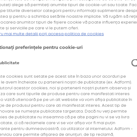
 puteți alege să permiteți anumite tipuri de cookie-uri sau toate. Fac
k pe titlurile diverselor categorii pentru informații suplimentare desp
Instalații de artă surprinzătoare la Summer Well
Cumpără primul tău Starter Kit cu
și
40% discount*
tea și pentru a schimba setările noastre implicite. Vă rugăm să reți
deblochează oferta de
.
6 pachete la preț de 3**
locarea anumitor tipuri de fișiere cookie vă poate influența experie
te și serviciile pe care vi le putem oferi.
ru mai multe detalii poți accesa politica de cookies
AFLĂ MAI MULTE
nstalații de artă surprin
*Ofertă valabilă în perioada 29.07.2026-29.08.2026, în limita stocului disponibil.
ionați preferințele pentru cookie-uri
**Ofertă valabilă în perioada 29.07.2026-29.09.2026, în limita stocului disponibil.
Consultați regulamentele campaniilor
aici
și
aici
l
ublicitate
te cookies sunt setate pe acest site în baza unor acorduri pe
ezintă un manifest cultural nu numai din punct de 
 le avem încheiate cu partenerii noștri de publicitate (ex. Adform).
de artiști internaționali și locali de renume. Te inv
jutorul acestor cookies, noi și partenerii noștri putem observa și
m prezenta atracțiile care au făcut furori de-a lun
iza care sunt tipurile de produse pentru care manifestati interes
a o vizită ulterioară pe pe un alt website va vom afișa publicitate în
ul și culorile se schimbă, zona glo™ rămâne o pre
ție de produsul pentru care ati manifestat interes. Acest tip de
 exprimarea prin artă în spațiul special amenajat di
ovare se numește publicitate targetata. Dacă nu veți permite
ies de publicitate nu inseamna că pe alte pagini nu vi se va livra
citate, ci că reclamele care vi se vor afișa vor fi mai puțin
vante pentru dumneavoastră, ca utilizator al internetului. Adform -
erviciu care permite afișarea de anunțuri, de tip reclamă,