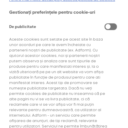
Gestionați preferințele pentru cookie-uri
Cumpără primul tău Starter Kit cu
40% discount*
și deblochează
oferta de
6 pachete la preț de 3**
.
De publicitate
AFLĂ MAI MULTE
Aceste cookies sunt setate pe acest site în baza
*Ofertă valabilă în perioada 29.07.2026-29.08.2026, în limita stocului disponibil.
unor acorduri pe care le avem încheiate cu
**Ofertă valabilă în perioada 29.07.2026-29.09.2026, în limita stocului disponibil.
Consultați regulamentele campaniilor
aici
și
aici
SPECIFICAȚII
partenerii noștri de publicitate (ex. Adform). Cu
ajutorul acestor cookies, noi și partenerii noștri
DESCOPERĂ CONSUMABILELE
putem observa și analiza care sunt tipurile de
produse pentru care manifestati interes și, la o
veo™
Blossom Twist
vizită ulterioară pe pe un alt website va vom afișa
publicitate în funcție de produsul pentru care ati
manifestat interes. Acest tip de promovare se
5
1
Recenzii
Rating:
numește publicitate targetata. Dacă nu veți
100
100
% of
permite cookies de publicitate nu inseamna că pe
alte pagini nu vi se va livra publicitate, ci că
Instructiuni de siguranta
reclamele care vi se vor afișa vor fi mai puțin
relevante pentru dumneavoastră, ca utilizator al
INTENSITATE AROMA
internetului. Adform - un serviciu care permite
afișarea de anunțuri, de tip reclamă, relevante
pentru utilizatori. Serviciul ne permite îmbunătățirea