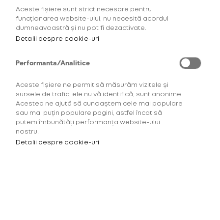
HYPER X2 Air, glo™ Hyper Pro
Aceste fișiere sunt strict necesare pentru
și glo™ HYPER.
funcționarea website-ului, nu necesită acordul
dumneavoastră și nu pot fi dezactivate.
Detalii despre cookie-uri
Performanta/Analitice
Aceste fișiere ne permit să măsurăm vizitele și
sursele de trafic; ele nu vă identifică, sunt anonime.
Acestea ne ajută să cunoaștem cele mai populare
sau mai puțin populare pagini, astfel încat să
putem îmbunătăți performanța website-ului
nostru.
Noul
veo
™ for
glo
™ Hyper
Detalii despre cookie-uri
reprezintă
noua
lume a
aromelor
,
fără
tutun
,
din
plante de
rooibos
*,
cu
nicotină
.
veo
™
Blossom
Twist
oferă
aromă
o
bogată
de
cireșe
și
cocos
,
acompaniată
perfect
de
un
efect
Aromă
răcoritor
subtil.