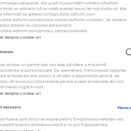
Descoperă
ormanței campaniei, dar și să monitorizăm numărul afișărilor
+Plus
el încât un utilizator să nu vadă același anunț de mai multe ori. Mai
e informații se găsesc la https://site.adform.com,
s://site.adform.com/privacy-center/adform-cookies/ , iar despre
ecția datelor cu caracter personal la
De la 30% discount
s://site.adform.com/privacy-center/overview.
pentru produsele
lii despre cookie-uri
+Plus îți oferă un p
tionale
te cookie-uri permit site-ului web să ofere o mai bună
AFLĂ MAI MU
ționalitate și personalizare. De asemenea, memorează opțiunile
are le faceți pe site, pentru a vă oferi o experiență optimă, de
plu vă recunosc când reveniți pe site și rețin produsele din coș
vă mențin logat în cont.
lii despre cookie-uri
ct necesare
Mereu a
te fișiere sunt strict necesare pentru funcționarea website-ului,
ecesită acordul dumneavoastră și nu pot fi dezactivate.