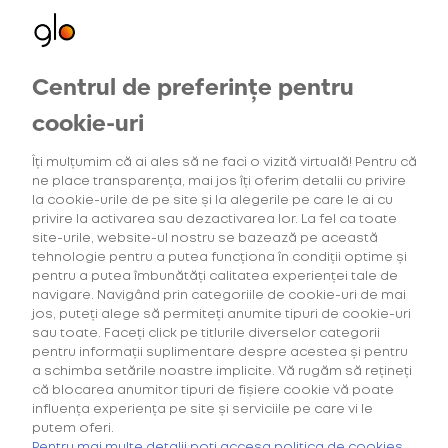
140,00 Lei
Centrul de preferințe pentru
Oferte exclusive
cookie-uri
pentru utilizatorii noi
Îți mulțumim că ai ales să ne faci o vizită virtuală! Pentru că
ne place transparența, mai jos îți oferim detalii cu privire
la cookie-urile de pe site și la alegerile pe care le ai cu
privire la activarea sau dezactivarea lor. La fel ca toate
site-urile, website-ul nostru se bazează pe această
tehnologie pentru a putea funcționa în condiții optime și
pentru a putea îmbunătăți calitatea experienței tale de
navigare. Navigând prin categoriile de cookie-uri de mai
jos, puteți alege să permiteți anumite tipuri de cookie-uri
sau toate. Faceți click pe titlurile diverselor categorii
pentru informații suplimentare despre acestea și pentru
a schimba setările noastre implicite. Vă rugăm să rețineți
că blocarea anumitor tipuri de fișiere cookie vă poate
influența experiența pe site și serviciile pe care vi le
putem oferi.
Pentru mai multe detalii poți accesa politica de cookies