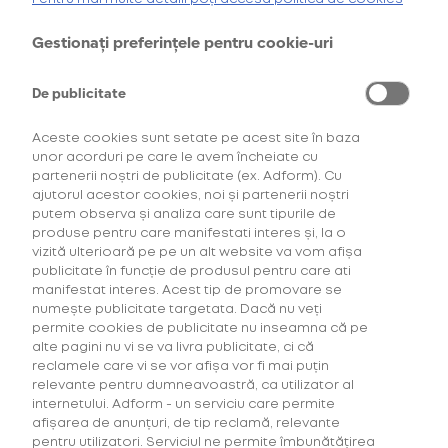
Cumpără primul tău Starter Kit cu
40% discount*
și deblochează
oferta de
6 pachete la preț de 3**
.
Gestionați preferințele pentru cookie-uri
AFLĂ MAI MULTE
Recenzii
AFLĂ MAI MULTE
Baterie pentru incărcare
De publicitate
*Ofertă valabilă în perioada 29.07.2026-29.08.2026, în limita stocului disponibil.
**Ofertă valabilă în perioada 29.07.2026-29.09.2026, în limita stocului disponibil.
Consultați regulamentele campaniilor
aici
și
aici
0
Recenzii
Rating:
Aceste cookies sunt setate pe acest site în baza
0
100
% of
unor acorduri pe care le avem încheiate cu
partenerii noștri de publicitate (ex. Adform). Cu
Livrare gratuită la comenzi de peste
ajutorul acestor cookies, noi și partenerii noștri
80 lei.
putem observa și analiza care sunt tipurile de
produse pentru care manifestati interes și, la o
Comenzile cu valoare mai mică de 80
vizită ulterioară pe pe un alt website va vom afișa
lei percep o taxă de 5 lei.
publicitate în funcție de produsul pentru care ati
manifestat interes. Acest tip de promovare se
numește publicitate targetata. Dacă nu veți
permite cookies de publicitate nu inseamna că pe
Informații despre produs
alte pagini nu vi se va livra publicitate, ci că
reclamele care vi se vor afișa vor fi mai puțin
relevante pentru dumneavoastră, ca utilizator al
internetului. Adform - un serviciu care permite
Dacă vrei să fii pregătit în orice moment, poți
afișarea de anunțuri, de tip reclamă, relevante
alege o baterie de încărcare premium, cu
pentru utilizatori. Serviciul ne permite îmbunătățirea