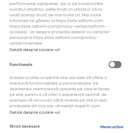
design sofisticat și capacitate excepțională.
performanței campaniei, dar și să monitorizăm
numărul afișărilor astfel încât un utilizator să nu
Având un sistem de încărcare prin magnet, dar
vadă același anunț de mai multe ori. Mai multe
și porturi USB, aceasta poate fi folosită pentru
informații se găsesc la https://site.adform.com,
multiple gadgeturi, inclusiv dispozitivul glo™.
https://site.adform.com/privacy-center/adform-
cookies/ , iar despre protecția datelor cu caracter
personal la https://site.adform.com/privacy-
Specificații:
center/overview.
Detalii despre cookie-uri
Material: aluminiu & sticlă
Dimensiune: 10.2 x 6.3 x 1.5 cm
Functionale
Capacitate: 5.000 mAh
Intrare: 5V-3A, 9V-2A
Aceste cookie-uri permit site-ului web să ofere o
mai bună funcționalitate și personalizare. De
Ieșire: 5V-3A, 9V-2A, 12V-1.5A
asemenea, memorează opțiunile pe care le faceți
pe site, pentru a vă oferi o experiență optimă, de
Include un cablu de incărcare cu USB-C si USB-
exemplu vă recunosc când reveniți pe site și rețin
A
produsele din coș sau vă mențin logat în cont.
Detalii despre cookie-uri
Strict necesare
Mereu active