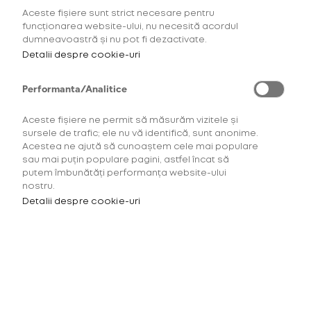
Aceste fișiere sunt strict necesare pentru
Accesorii potrivite pentru
funcționarea website-ului, nu necesită acordul
dumneavoastră și nu pot fi dezactivate.
dispozitivul tău
Detalii despre cookie-uri
Alege dintr-o varietate de accesorii și produse și
personalizează-ți experiența glo™.
Performanta/Analitice
Aceste fișiere ne permit să măsurăm vizitele și
sursele de trafic; ele nu vă identifică, sunt anonime.
Acestea ne ajută să cunoaștem cele mai populare
sau mai puțin populare pagini, astfel încat să
putem îmbunătăți performanța website-ului
Carcasă glo™
nostru.
din silicon
Detalii despre cookie-uri
40,00 Lei
Carcasă glo™ din
silicon Pink