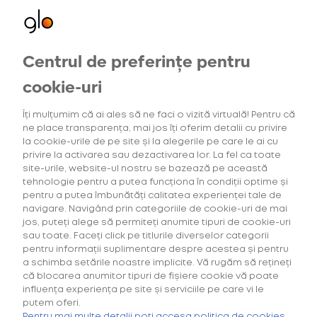
Centrul de preferințe pentru
Oferte exclusive
pentru utilizatorii noi
cookie-uri
Home
Blog
Îți mulțumim că ai ales să ne faci o vizită virtuală! Pentru că
Noul Hyper X2 AIR, cel mai ușor și subțire
ne place transparența, mai jos îți oferim detalii cu privire
dispozitiv glo™ de până acum*
la cookie-urile de pe site și la alegerile pe care le ai cu
privire la activarea sau dezactivarea lor. La fel ca toate
site-urile, website-ul nostru se bazează pe această
21 Iunie 2023
tehnologie pentru a putea funcționa în condiții optime și
pentru a putea îmbunătăți calitatea experienței tale de
navigare. Navigând prin categoriile de cookie-uri de mai
Noul Hyper X2 AIR, cel mai
jos, puteți alege să permiteți anumite tipuri de cookie-uri
ușor și subțire dispozitiv glo™
sau toate. Faceți click pe titlurile diverselor categorii
de până acum*
pentru informații suplimentare despre acestea și pentru
a schimba setările noastre implicite. Vă rugăm să rețineți
că blocarea anumitor tipuri de fișiere cookie vă poate
influența experiența pe site și serviciile pe care vi le
Lasă-te purtat spre experiențe on the go cu noul
putem oferi.
Cumpără primul tău Starter Kit cu
40% discount*
și deblochează
Pentru mai multe detalii poți accesa politica de cookies