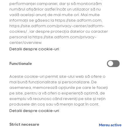
performanței campaniei, dar și să monitorizăm
numărul afișărilor astfel încât un utilizator să nu
vadă același anunț de mai multe ori. Mai multe
informații se găsesc la https://site.adform.com,
https://site.adform.com/privacy-center/adform-
cookies/ , iar despre protecția datelor cu caracter
personal la https://site.adform.com/privacy-
center/overview.
Detalii despre cookie-uri
Culorile cerului, transpuse în dispozitivele
Functionale
glo™
Aceste cookie-uri permit site-ului web să ofere o
Hyper X2 AIR vine în 7 culori îndrăznețe dintre care îți
mai bună funcționalitate și personalizare. De
poți alege varianta favorită, în funcție de mood-ul
asemenea, memorează opțiunile pe care le faceți
pe care îl ai. Teal, Blue, Purple, Pink, Gold, Navy sau
pe site, pentru a vă oferi o experiență optimă, de
Black, nimeni nu te oprește să ai câte un dispozitiv
exemplu vă recunosc când reveniți pe site și rețin
pentru fiecare zi a săptămânii sau, de ce nu, pentru
produsele din coș sau vă mențin logat în cont.
fiecare experiență pe care o trăiești.
Detalii despre cookie-uri
Strict necesare
Mereu active
Surpinzător de subțire, extrem de elegant