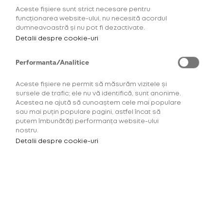
Aceste fișiere sunt strict necesare pentru
Noul dispozitiv glo™ Hyper X2 AIR este mai ușor
funcționarea website-ului, nu necesită acordul
decât dispozitivul glo™ Hyper X2 cu 25%. Însă, are
dumneavoastră și nu pot fi dezactivate.
fucționalități similare cu ale acestuia din urmă. În
Detalii despre cookie-uri
plus, o singură încărcare completă durează până la
20 de sesiuni*** astfel încât să te poți bucura de
Performanta/Analitice
momentul tău de relaxare. Mai mult, carcasa
exterioară a dispozitivului este realizată din aluminiu,
Aceste fișiere ne permit să măsurăm vizitele și
ceea ce îi oferă un aer extrem de elegant.
sursele de trafic; ele nu vă identifică, sunt anonime.
Acestea ne ajută să cunoaștem cele mai populare
sau mai puțin populare pagini, astfel încat să
putem îmbunătăți performanța website-ului
nostru.
Detalii despre cookie-uri
Pentru a accesa acest site
Gust intens și control deplin cu butonul de
trebuie să ai minimum 18 ani.
boost