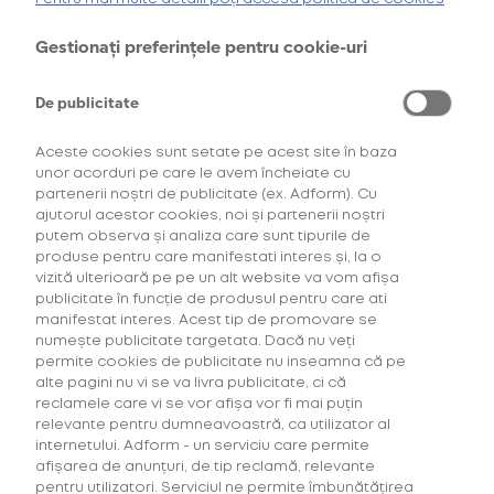
dispozitiv glo™ HYPER X2 AIR, lansat recent pe piața
oferta de
6 pachete la preț de 3**
.
din România. Acum te poți bucura de noul dispozitiv
AFLĂ MAI MULTE
Gestionați preferințele pentru cookie-uri
glo™ HYPER X2 AIR într-un format cu 25% mai ușor
decât Hyper X2** și îl poți integra cu ușurință în viața
*Ofertă valabilă în perioada 29.07.2026-29.08.2026, în limita stocului disponibil.
**Ofertă valabilă în perioada 29.07.2026-29.09.2026, în limita stocului disponibil.
Consultați regulamentele campaniilor
aici
și
aici
ta de zi cu zi. Este perfect pentru un stil de viață
De publicitate
rapid, așa cum îl avem cei mai mulți dintre noi, dar
din care nu lipsesc și acele momente de relaxare
Aceste cookies sunt setate pe acest site în baza
de care avem nevoie cu toții. Datorită faptului că
unor acorduri pe care le avem încheiate cu
partenerii noștri de publicitate (ex. Adform). Cu
este subțire și ușor, noul device HYPER X2 AIR poate
ajutorul acestor cookies, noi și partenerii noștri
să te însoțească oriunde.
putem observa și analiza care sunt tipurile de
produse pentru care manifestati interes și, la o
vizită ulterioară pe pe un alt website va vom afișa
Momente on the go alături de Hyper X2 AIR
publicitate în funcție de produsul pentru care ati
manifestat interes. Acest tip de promovare se
O plimbare relaxată de weekend, o petrecere pe
numește publicitate targetata. Dacă nu veți
plajă, o ieșire cu prietenii la terasă, discuții amuzante
permite cookies de publicitate nu inseamna că pe
până târziu în noapte sau concerte de neuitat la
alte pagini nu vi se va livra publicitate, ci că
cele mai tari festivaluri? Indiferent ce alegi, noul
reclamele care vi se vor afișa vor fi mai puțin
relevante pentru dumneavoastră, ca utilizator al
Hyper X2 AIR te însoțește mereu. Tot ce ai de făcut
internetului. Adform - un serviciu care permite
este să te bucuri de acele momente de pauză pe
afișarea de anunțuri, de tip reclamă, relevante
care ți le aduce.
pentru utilizatori. Serviciul ne permite îmbunătățirea