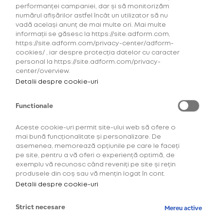
performanței campaniei, dar și să monitorizăm
Șase ani și 68 de ediții
numărul afișărilor astfel încât un utilizator să nu
După șase ani de la înființare și 68 de ediții cu multe
vadă același anunț de mai multe ori. Mai multe
informații se găsesc la https://site.adform.com,
amintiri de neuitat, organizatorii ne promit cea mai
https://site.adform.com/privacy-center/adform-
distractivă și îndrăzneață producție din toți acești
cookies/ , iar despre protecția datelor cu caracter
ani. „Vă recomand să ajungeți la eveniment, am
personal la https://site.adform.com/privacy-
pregătit împreună cu echipa glo™ cea mai
center/overview.
îndrăzneață producție din toți acești ani. Vorbim de
Detalii despre cookie-uri
un eveniment foarte valoros din foarte multe
puncte de vedere, cu un artist greu de văzut în 2024,
Functionale
cu un setup cum rar vezi, un line-up PRE excelent,
and so on. Nu că-i evenimentul nostru, dar sunt pe
Aceste cookie-uri permit site-ului web să ofere o
deplin sigur că e un show ce nu ar trebui ratat”,
mai bună funcționalitate și personalizare. De
spune Cesar Bitlan.
asemenea, memorează opțiunile pe care le faceți
pe site, pentru a vă oferi o experiență optimă, de
De ce Hip Hop Takeovers?
exemplu vă recunosc când reveniți pe site și rețin
Hip Hop Takeovers este descris cel mai des ca fiind
produsele din coș sau vă mențin logat în cont.
un eveniment unde oamenii vin să se distreze, să
Detalii despre cookie-uri
danseze și să evadeze din rigiditatea socială tot
mai prezentă în zilele noastre. „Ne bazăm pe
Strict necesare
Mereu active
abilitatea fiecărei persoane care ne trece pragul