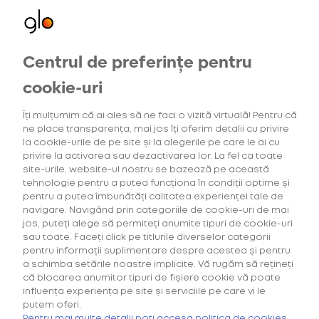
Centrul de preferințe pentru
Oferte exclusive
pentru utilizatorii noi
cookie-uri
Îți mulțumim că ai ales să ne faci o vizită virtuală! Pentru că
ne place transparența, mai jos îți oferim detalii cu privire
la cookie-urile de pe site și la alegerile pe care le ai cu
Home
Blog
privire la activarea sau dezactivarea lor. La fel ca toate
Hip Hop Takeovers aniversează șase ani de
site-urile, website-ul nostru se bazează pe această
petreceri memorabile
tehnologie pentru a putea funcționa în condiții optime și
pentru a putea îmbunătăți calitatea experienței tale de
navigare. Navigând prin categoriile de cookie-uri de mai
23 Aprilie 2024
jos, puteți alege să permiteți anumite tipuri de cookie-uri
sau toate. Faceți click pe titlurile diverselor categorii
pentru informații suplimentare despre acestea și pentru
Hip Hop Takeovers aniversează
a schimba setările noastre implicite. Vă rugăm să rețineți
șase ani de petreceri
că blocarea anumitor tipuri de fișiere cookie vă poate
memorabile
influența experiența pe site și serviciile pe care vi le
putem oferi.
Cumpără primul tău Starter Kit cu
40% discount*
și deblochează
oferta de
6 pachete la preț de 3**
.
Pentru mai multe detalii poți accesa politica de cookies