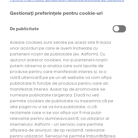
Pe 26 Aprilie, la Laminor Arena, va avea loc
evenimentul aniversar Hip Hop Takeovers. Iar glo™
AFLĂ MAI MULTE
Gestionați preferințele pentru cookie-uri
nu putea să lipsească de la una dintre cele mai
*Ofertă valabilă în perioada 29.07.2026-29.08.2026, în limita stocului disponibil.
inedite petreceri care se anunță pentru această
**Ofertă valabilă în perioada 29.07.2026-29.09.2026, în limita stocului disponibil.
Consultați regulamentele campaniilor
aici
și
aici
primăvară. Muzică bună, oameni dornici de
De publicitate
distracție și socializare, dans, super artiști români și
internaționali și, mai ales, iubitori de hip hop. Cu alte
Aceste cookies sunt setate pe acest site în baza
unor acorduri pe care le avem încheiate cu
cuvinte, toate ingredientele pentru un party ce nu
partenerii noștri de publicitate (ex. Adform). Cu
trebuie ratat.
ajutorul acestor cookies, noi și partenerii noștri
„Pe lângă unul dintre cei mai de actualitate artiști
putem observa și analiza care sunt tipurile de
produse pentru care manifestati interes și, la o
internaționali ai momentului, Ty Dolla Sign, și bine
vizită ulterioară pe pe un alt website va vom afișa
cunoscuții rapperi romani, Deliric și Doc, alături de
publicitate în funcție de produsul pentru care ati
Oscar, vom avea un setup cum rar întâlnești la
manifestat interes. Acest tip de promovare se
show-urile din România. Scena centrală cu
numește publicitate targetata. Dacă nu veți
deschidere 360 de grade, în mijlocul publicului și un
permite cookies de publicitate nu inseamna că pe
corp cilindric suspendat deasupra acesteia,
alte pagini nu vi se va livra publicitate, ci că
reclamele care vi se vor afișa vor fi mai puțin
mappat tot în 360 de grade, vor oferi cu siguranță o
relevante pentru dumneavoastră, ca utilizator al
experiență audio-vizuală memorabilă
internetului. Adform - un serviciu care permite
participanților”, spune Cesar Bitlan, Founder Hip Hop
afișarea de anunțuri, de tip reclamă, relevante
Takeovers.
pentru utilizatori. Serviciul ne permite îmbunătățirea