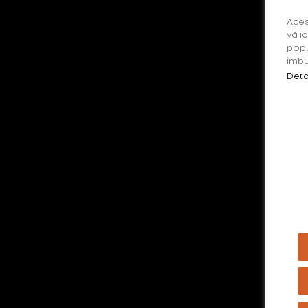
Aces
vă i
popu
În inima fiecărui festival, sub ritmul
îmbu
Deta
diferitelor melodii, descoperim povești
de dragoste care transcend obișnuitul.
Acestea nu reprezintă doar întâlniri
întâmplătoare; sunt narațiuni create
de versurile muzicii, unde sufletele se
conectează și creează o armonie
Citește mai mult...
proprie.
*Aceste