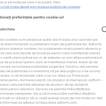
Cumpără primul tău Starter Kit cu
și
te și serviciile pe care vi le putem oferi.
40% discount*
22 Martie 2024
ru mai multe detalii poți accesa politica de cookies
deblochează oferta de
.
6 pachete la preț de 3**
The Art of Noise Alternative
ionați preferințele pentru cookie-uri
AFLĂ MAI MULTE
Music at Festivals
*Ofertă valabilă în perioada 29.07.2026-29.08.2026, în limita stocului disponibil.
**Ofertă valabilă în perioada 29.07.2026-29.09.2026, în limita stocului disponibil.
ublicitate
Consultați regulamentele campaniilor
aici
și
aici
Distracție
te cookies sunt setate pe acest site în baza unor acorduri pe
Festival Compendium
 le avem încheiate cu partenerii noștri de publicitate (ex. Adform).
jutorul acestor cookies, noi și partenerii noștri putem observa și
iza care sunt tipurile de produse pentru care manifestati interes
a o vizită ulterioară pe pe un alt website va vom afișa publicitate în
ție de produsul pentru care ati manifestat interes. Acest tip de
ovare se numește publicitate targetata. Dacă nu veți permite
ies de publicitate nu inseamna că pe alte pagini nu vi se va livra
citate, ci că reclamele care vi se vor afișa vor fi mai puțin
vante pentru dumneavoastră, ca utilizator al internetului. Adform -
erviciu care permite afișarea de anunțuri, de tip reclamă,
vante pentru utilizatori. Serviciul ne permite îmbunătățirea
Festivalurile de muzică pot fi unele
ormanței campaniei, dar și să monitorizăm numărul afișărilor
el încât un utilizator să nu vadă același anunț de mai multe ori. Mai
dintre cele mai fascinante locuri în
e informații se găsesc la https://site.adform.com,
care poți ajunge. Sunt evenimentele