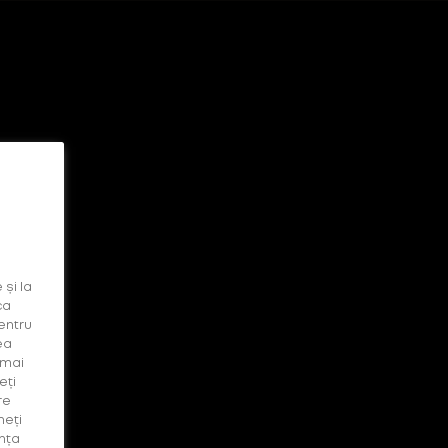
Suport
Oameni
 și la
ca
entru
ea
 mai
eți
re
neți
nța