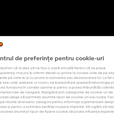
Oferte exclusive
etter
Abonament +Plus
OneUp
pentru utilizatorii noi
tracție
Cultură
Universul glo
ntrul de preferințe pentru cookie-uri
ulțumim că ai ales să ne faci o vizită virtuală! Pentru că ne place
parența, mai jos îți oferim detalii cu privire la cookie-urile de pe site
rile pe care le ai cu privire la activarea sau dezactivarea lor. La fel 
 Compendium
e site-urile, website-ul nostru se bazează pe această tehnologie p
tea funcționa în condiții optime și pentru a putea îmbunătăți calitat
rienței tale de navigare. Navigând prin categoriile de cookie-uri de
 puteți alege să permiteți anumite tipuri de cookie-uri sau toate. Fac
k pe titlurile diverselor categorii pentru informații suplimentare desp
tea și pentru a schimba setările noastre implicite. Vă rugăm să reți
locarea anumitor tipuri de fișiere cookie vă poate influența experie