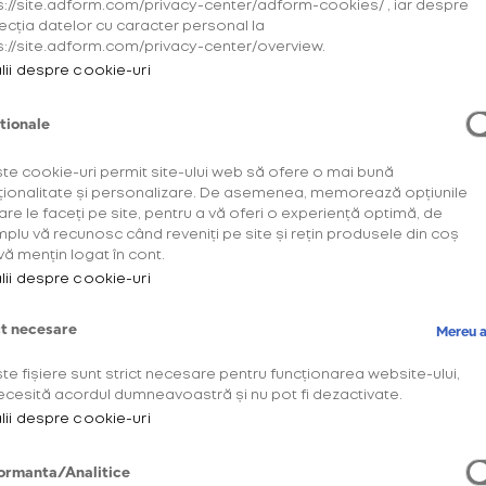
s://site.adform.com/privacy-center/adform-cookies/ , iar despre
unde artiști internaționali ajung să
ecția datelor cu caracter personal la
s://site.adform.com/privacy-center/overview.
aibă show-uri memorabile, care pe
lii despre cookie-uri
mulți dintre noi ne lasă pur și simplu
fără cuvinte, cu o amintire cât pentru
Citește mai mult...
tionale
o viață. De asemenea, e și contextul
care ne oferă posibilitatea să
te cookie-uri permit site-ului web să ofere o mai bună
4 Martie 2024
descoperim creativitatea în
ționalitate și personalizare. De asemenea, memorează opțiunile
adevăratul sens al cuvântului - artiștii
are le faceți pe site, pentru a vă oferi o experiență optimă, de
New Year, New Albums (II)
plu vă recunosc când reveniți pe site și rețin produsele din coș
își propun să apeleze la metode
vă mențin logat în cont.
alternative de a crea muzică, astfel
lii despre cookie-uri
încât sunetele pieselor să ajungă
Distracție
direct la sufletele noastre.
ct necesare
Mereu a
Festival Compendium
te fișiere sunt strict necesare pentru funcționarea website-ului,
ecesită acordul dumneavoastră și nu pot fi dezactivate.
u a accesa acest site trebuie să ai mini
lii despre cookie-uri
ani.
ormanta/Analitice
e necesar să îți confirmi vârsta înainte d