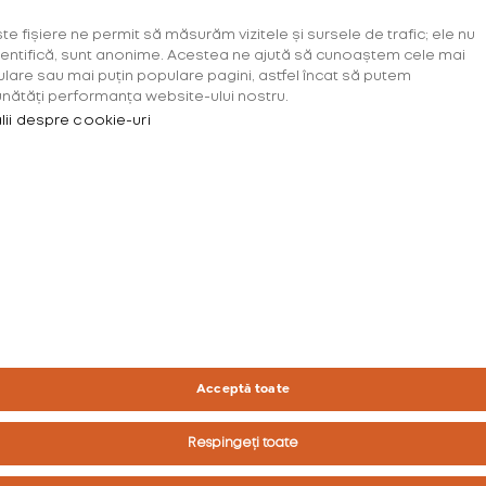
continua.
te fișiere ne permit să măsurăm vizitele și sursele de trafic; ele nu
dentifică, sunt anonime. Acestea ne ajută să cunoaștem cele mai
Te rugăm să confirmi*
lare sau mai puțin populare pagini, astfel încat să putem
Seria documentată
New Year, New
nătăți performanța website-ului nostru.
lii despre cookie-uri
Albums
include albumele ce urmează
să fie lansate în această primăvară,
AM PESTE 18 ANI
ce mai mult ca sigur ne vor rescrie
experiența acestui anotimp.
AM SUB 18 ANI
Citește mai mult...
 produse din tutun dăunează sănătății și creează dep
Produse destinate strict consumatorilor peste 18 ani.
1 of 20
Acceptă toate
Respingeți toate