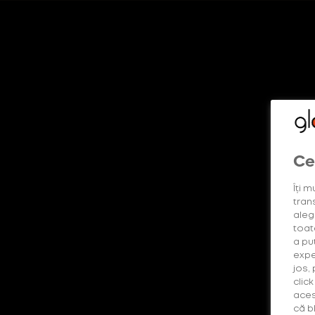
DESCOPERĂ MAI MULTE
Shop
Descoperă produsele
Lumea glo™
glo™ way b
Toate
Dis
Ce
Îți m
trans
alege
Festival
toat
a pu
expe
jos,
clic
aces
că b