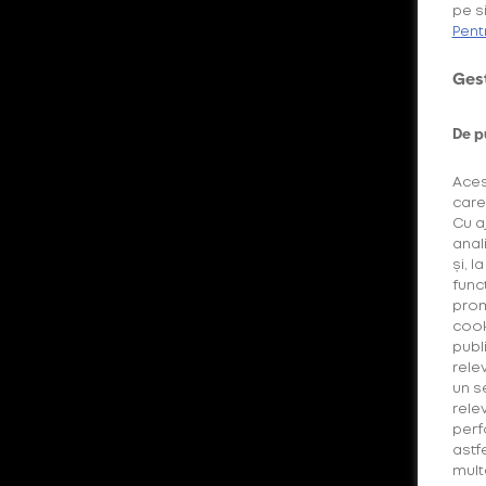
pe si
28 Martie 2024
Pent
The Social Identity of Music
Gest
Festivals
De p
Distracție
Aces
Festival Compendium
care
Cu a
anal
și, l
func
prom
cook
publi
rele
un s
rele
Festivalurile de muzică sunt mult mai
perf
astf
mult decât un loc al ritmurilor sonore și
mult
concertelor pline de energie -